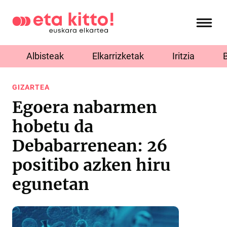
Albisteak
Elkarrizketak
Iritzia
GIZARTEA
Egoera nabarmen
hobetu da
Debabarrenean: 26
positibo azken hiru
egunetan