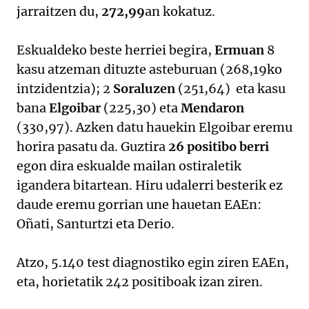
jarraitzen du,
272,99
an kokatuz.
Eskualdeko beste herriei begira,
Ermuan
8
kasu atzeman dituzte asteburuan (268,19ko
intzidentzia); 2
Soraluzen
(251,64) eta kasu
bana
Elgoibar
(225,30) eta
Mendaron
(330,97). Azken datu hauekin Elgoibar eremu
horira pasatu da. Guztira
26 positibo berri
egon dira eskualde mailan ostiraletik
igandera bitartean. Hiru udalerri besterik ez
daude eremu gorrian une hauetan EAEn:
Oñati, Santurtzi eta Derio.
Atzo, 5.140 test diagnostiko egin ziren EAEn,
eta, horietatik 242 positiboak izan ziren.