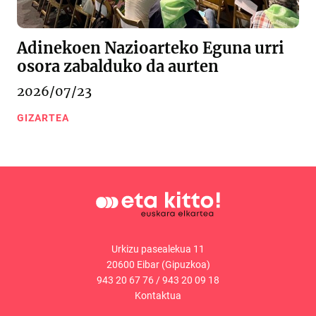
Adinekoen Nazioarteko Eguna urri
osora zabalduko da aurten
2026/07/23
GIZARTEA
Urkizu pasealekua 11
20600 Eibar (Gipuzkoa)
943 20 67 76
/
943 20 09 18
Kontaktua