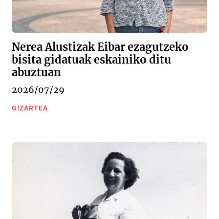
Nerea Alustizak Eibar ezagutzeko
bisita gidatuak eskainiko ditu
abuztuan
2026/07/29
GIZARTEA