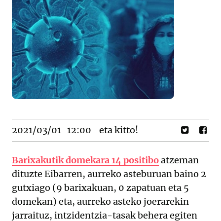
2021/03/01
12:00
eta kitto!
Barixakutik domekara 14 positibo
atzeman
dituzte Eibarren, aurreko asteburuan baino 2
gutxiago (9 barixakuan, 0 zapatuan eta 5
domekan) eta, aurreko asteko joerarekin
jarraituz, intzidentzia-tasak behera egiten