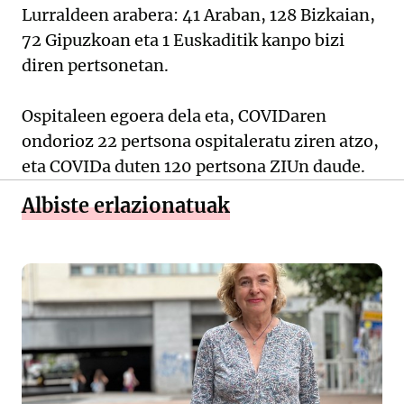
Lurraldeen arabera: 41 Araban, 128 Bizkaian,
72 Gipuzkoan eta 1 Euskaditik kanpo bizi
diren pertsonetan.
Ospitaleen egoera dela eta, COVIDaren
ondorioz 22 pertsona ospitaleratu ziren atzo,
eta COVIDa duten 120 pertsona ZIUn daude.
Albiste erlazionatuak