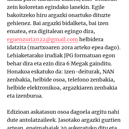
zein koloretan egindako lanekin. Egile
bakoitzeko hiru argazki onartuko dituzte
gehienez. Bai argazki bidalketa, bai izen
ematea, era digitalean egingo dira,
eguenzuri2022@gmail.com
helbidera
idatzita (martxoaren 20ra arteko epea dago).
Lehiaketarako irudiak JPG formatuan egon
behar dira eta ezin dira 6 Megak gainditu.
Honakoa eskatuko da: izen-deiturak, NAN
zenbakia, helbide osoa, telefono zenbakia,
helbide elektronikoa, argazkiaren zenbakia
eta izenburua.
Edizioan askatasun osoa dagoela argitu nahi
dute antolatzaileek. Jasotako argazki guztien
artean, epaimahaiak 20 aukeratuko ditu eta