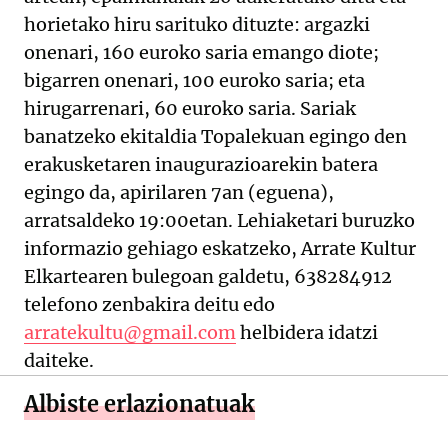
horietako hiru sarituko dituzte: argazki
onenari, 160 euroko saria emango diote;
bigarren onenari, 100 euroko saria; eta
hirugarrenari, 60 euroko saria. Sariak
banatzeko ekitaldia Topalekuan egingo den
erakusketaren inaugurazioarekin batera
egingo da, apirilaren 7an (eguena),
arratsaldeko 19:00etan. Lehiaketari buruzko
informazio gehiago eskatzeko, Arrate Kultur
Elkartearen bulegoan galdetu, 638284912
telefono zenbakira deitu edo
arratekultu@gmail.com
helbidera idatzi
daiteke.
Albiste erlazionatuak