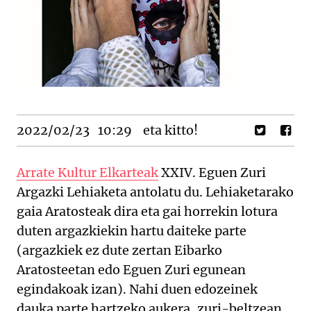
2022/02/23
10:29
eta kitto!
Arrate Kultur Elkarteak
XXIV. Eguen Zuri
Argazki Lehiaketa antolatu du. Lehiaketarako
gaia Aratosteak dira eta gai horrekin lotura
duten argazkiekin hartu daiteke parte
(argazkiek ez dute zertan Eibarko
Aratosteetan edo Eguen Zuri egunean
egindakoak izan). Nahi duen edozeinek
dauka parte hartzeko aukera, zuri-beltzean