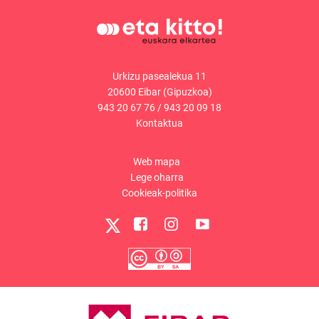
Urkizu pasealekua 11
20600 Eibar (Gipuzkoa)
943 20 67 76
/
943 20 09 18
Kontaktua
Web mapa
Lege oharra
Cookieak-politika