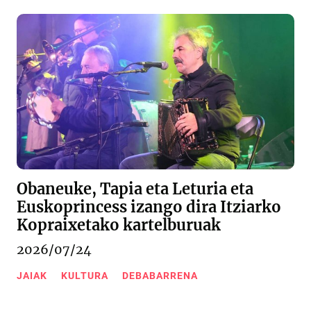
Obaneuke, Tapia eta Leturia eta
Euskoprincess izango dira Itziarko
Kopraixetako kartelburuak
2026/07/24
JAIAK
KULTURA
DEBABARRENA