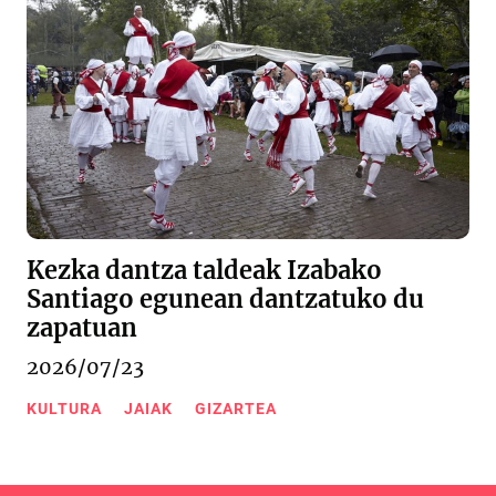
Kezka dantza taldeak Izabako
Santiago egunean dantzatuko du
zapatuan
2026/07/23
KULTURA
JAIAK
GIZARTEA