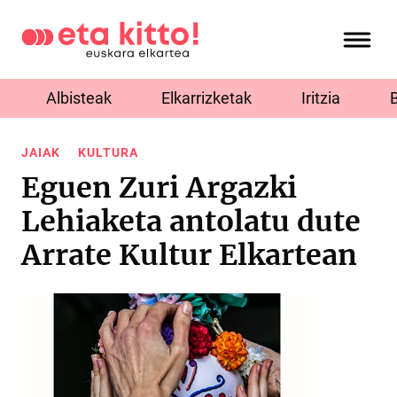
Albisteak
Elkarrizketak
Iritzia
JAIAK
KULTURA
Eguen Zuri Argazki
Lehiaketa antolatu dute
Arrate Kultur Elkartean