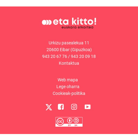
Urkizu pasealekua 11
20600 Eibar (Gipuzkoa)
943 20 67 76
/
943 20 09 18
Kontaktua
Web mapa
Lege oharra
Cookieak-politika