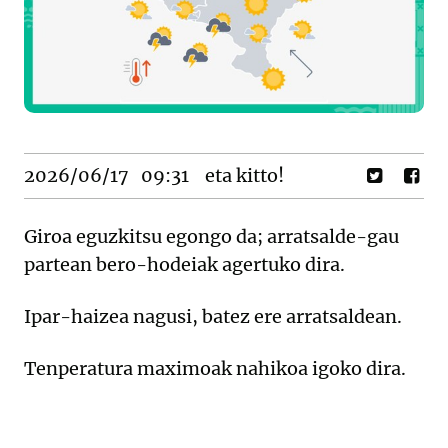
2026/06/17
09:31
eta kitto!
Giroa eguzkitsu egongo da; arratsalde-gau
partean bero-hodeiak agertuko dira.
Ipar-haizea nagusi, batez ere arratsaldean.
Tenperatura maximoak nahikoa igoko dira.