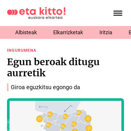
Albisteak
Elkarrizketak
Iritzia
INGURUMENA
Egun beroak ditugu
aurretik
Giroa eguzkitsu egongo da