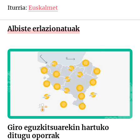
Iturria:
Euskalmet
Albiste erlazionatuak
Giro eguzkitsuarekin hartuko
ditugu oporrak