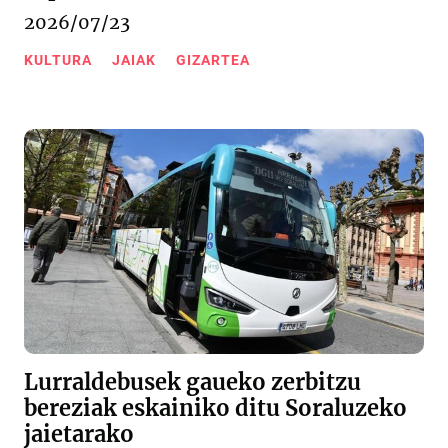
2026/07/23
KULTURA
JAIAK
GIZARTEA
Lurraldebusek gaueko zerbitzu
bereziak eskainiko ditu Soraluzeko
jaietarako