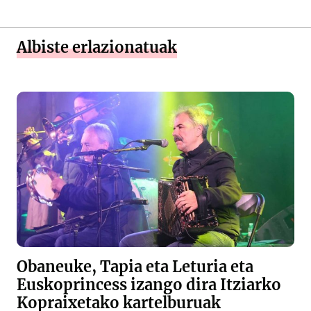
Albiste erlazionatuak
Obaneuke, Tapia eta Leturia eta
Euskoprincess izango dira Itziarko
Kopraixetako kartelburuak