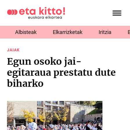
Albisteak
Elkarrizketak
Iritzia
JAIAK
Egun osoko jai-
egitaraua prestatu dute
biharko