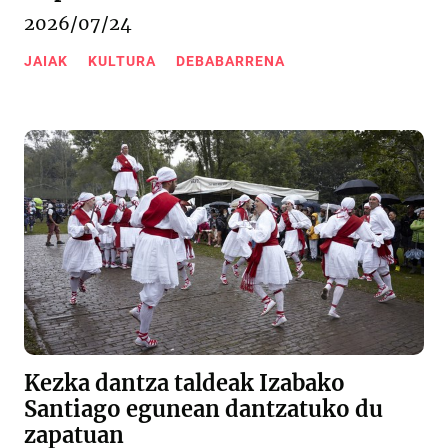
2026/07/24
JAIAK
KULTURA
DEBABARRENA
Kezka dantza taldeak Izabako
Santiago egunean dantzatuko du
zapatuan