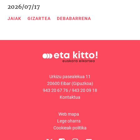
2026/07/17
JAIAK
GIZARTEA
DEBABARRENA
Urkizu pasealekua 11
20600 Eibar (Gipuzkoa)
943 20 67 76
/
943 20 09 18
Kontaktua
Web mapa
Lege oharra
Cookieak-politika