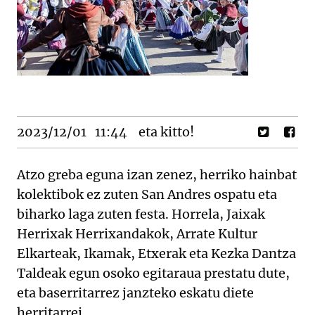
2023/12/01
11:44
eta kitto!
Atzo greba eguna izan zenez, herriko hainbat
kolektibok ez zuten San Andres ospatu eta
biharko laga zuten festa. Horrela, Jaixak
Herrixak Herrixandakok, Arrate Kultur
Elkarteak, Ikamak, Etxerak eta Kezka Dantza
Taldeak egun osoko egitaraua prestatu dute,
eta baserritarrez janzteko eskatu diete
herritarrei.