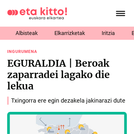
Albisteak
Elkarrizketak
Iritzia
INGURUMENA
EGURALDIA | Beroak
zaparradei lagako die
lekua
Txingorra ere egin dezakela jakinarazi dute