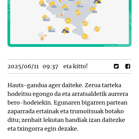
2025/06/11
09:37
eta kitto!
Hauts-gandua ager daiteke. Zerua tarteka
hodeitsu egongo da eta arratsaldetik aurrera
bero-hodeiekin. Egunaren bigarren partean
zaparrada ertainak eta trumoitsuak botako
ditu; zenbait lekutan handiak izan daitezke
eta txingorra egin dezake.