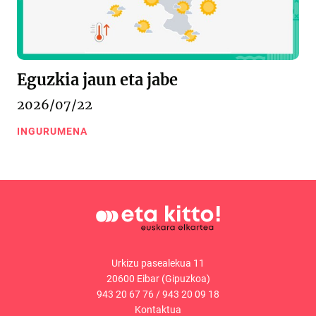
Eguzkia jaun eta jabe
2026/07/22
INGURUMENA
Urkizu pasealekua 11
20600 Eibar (Gipuzkoa)
943 20 67 76
/
943 20 09 18
Kontaktua