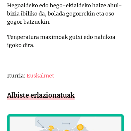
Hegoaldeko edo hego-ekialdeko haize ahul-
bizia ibiliko da, bolada gogorrekin eta oso
gogor batzuekin.
Tenperatura maximoak gutxi edo nahikoa
igoko dira.
Iturria:
Euskalmet
Albiste erlazionatuak