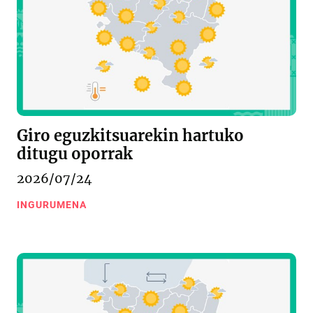
Giro eguzkitsuarekin hartuko
ditugu oporrak
2026/07/24
INGURUMENA