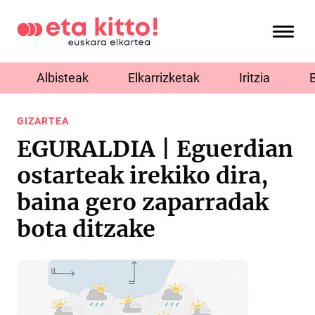
Albisteak
Elkarrizketak
Iritzia
GIZARTEA
EGURALDIA | Eguerdian
ostarteak irekiko dira,
baina gero zaparradak
bota ditzake