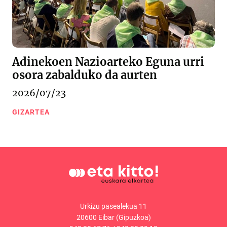
Adinekoen Nazioarteko Eguna urri
osora zabalduko da aurten
2026/07/23
GIZARTEA
Urkizu pasealekua 11
20600 Eibar (Gipuzkoa)