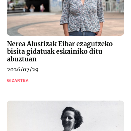
Nerea Alustizak Eibar ezagutzeko
bisita gidatuak eskainiko ditu
abuztuan
2026/07/29
GIZARTEA