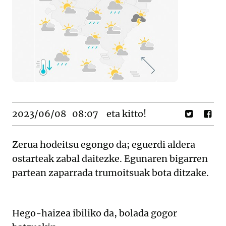
2023/06/08
08:07
eta kitto!
Zerua hodeitsu egongo da; eguerdi aldera
ostarteak zabal daitezke. Egunaren bigarren
partean zaparrada trumoitsuak bota ditzake.
Hego-haizea ibiliko da, bolada gogor