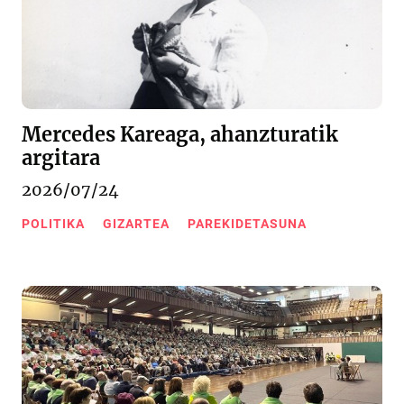
Mercedes Kareaga, ahanzturatik
argitara
2026/07/24
POLITIKA
GIZARTEA
PAREKIDETASUNA