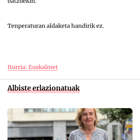
batzuekin.
Tenperaturan aldaketa handirik ez.
Iturria: Euskalmet
Albiste erlazionatuak