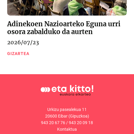
Adinekoen Nazioarteko Eguna urri
osora zabalduko da aurten
2026/07/23
GIZARTEA
Urkizu pasealekua 11
20600 Eibar (Gipuzkoa)
943 20 67 76
/
943 20 09 18
Kontaktua