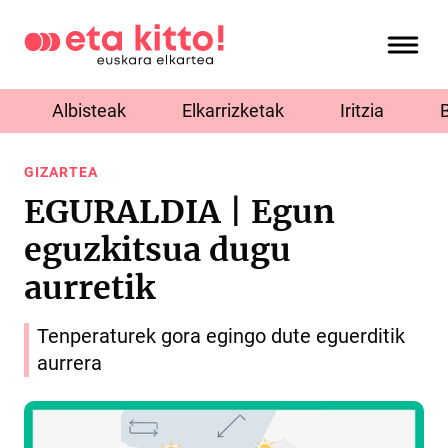
Albisteak
Elkarrizketak
Iritzia
GIZARTEA
EGURALDIA | Egun
eguzkitsua dugu
aurretik
Tenperaturek gora egingo dute eguerditik
aurrera