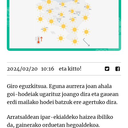
2024/02/20
10:16
eta kitto!
Giro eguzkitsua. Eguna aurrera joan ahala
goi-hodeiak ugarituz joango dira eta gauean
erdi mailako hodei batzuk ere agertuko dira.
Arratsaldean ipar-ekialdeko haizea ibiliko
da, gainerako orduetan hegoaldekoa.