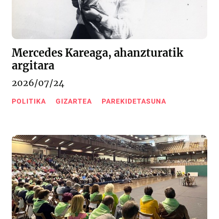
Mercedes Kareaga, ahanzturatik
argitara
2026/07/24
POLITIKA
GIZARTEA
PAREKIDETASUNA