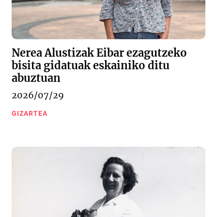
Nerea Alustizak Eibar ezagutzeko
bisita gidatuak eskainiko ditu
abuztuan
2026/07/29
GIZARTEA