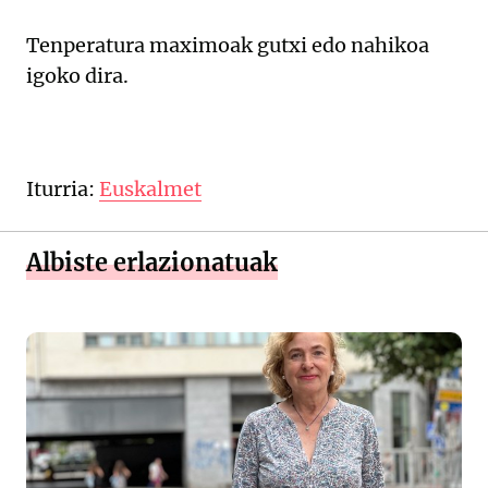
Tenperatura maximoak gutxi edo nahikoa
igoko dira.
Iturria:
Euskalmet
Albiste erlazionatuak