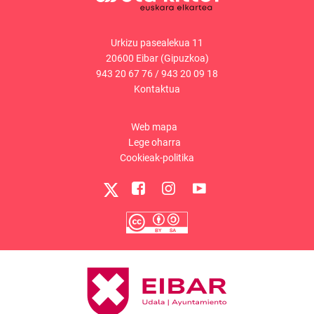
Urkizu pasealekua 11
20600 Eibar (Gipuzkoa)
943 20 67 76
/
943 20 09 18
Kontaktua
Web mapa
Lege oharra
Cookieak-politika