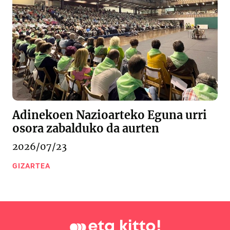
Adinekoen Nazioarteko Eguna urri
osora zabalduko da aurten
2026/07/23
GIZARTEA