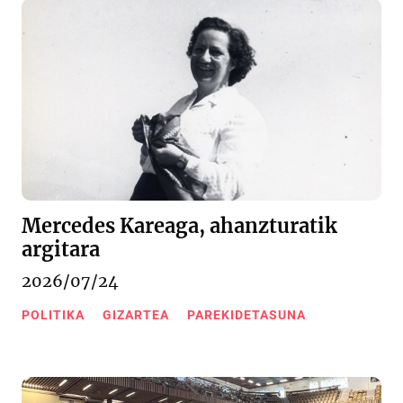
Mercedes Kareaga, ahanzturatik
argitara
2026/07/24
POLITIKA
GIZARTEA
PAREKIDETASUNA