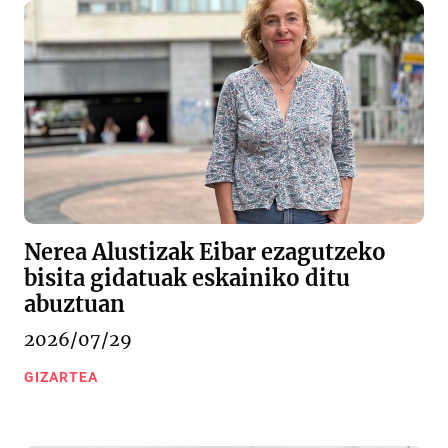
Nerea Alustizak Eibar ezagutzeko
bisita gidatuak eskainiko ditu
abuztuan
2026/07/29
GIZARTEA