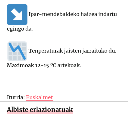
Ipar-mendebaldeko haizea indartu
egingo da.
Tenperaturak jaisten jarraituko du.
Maximoak 12-15 ºC artekoak.
Iturria:
Euskalmet
Albiste erlazionatuak