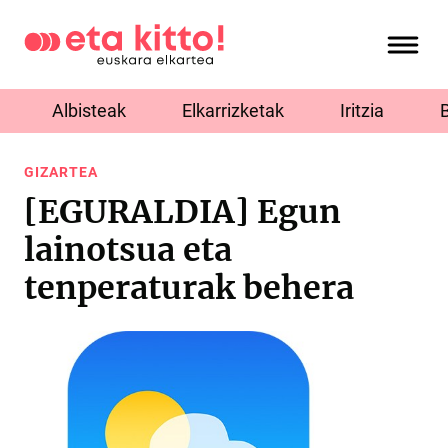
Albisteak
Elkarrizketak
Iritzia
GIZARTEA
[EGURALDIA] Egun
lainotsua eta
tenperaturak behera