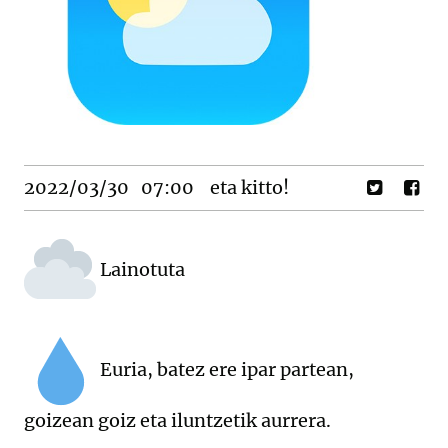
2022/03/30
07:00
eta kitto!
Lainotuta
Euria, batez ere ipar partean,
goizean goiz eta iluntzetik aurrera.