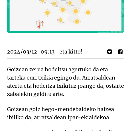
2024/03/12
09:13
eta kitto!
Goizean zerua hodeitsu agertuko da eta
tarteka euri txikia egingo du. Arratsaldean
atertu eta hodeitza txikituz joango da, ostarte
zabalekin gelditu arte.
Goizean goiz hego-mendebaldeko haizea
ibiliko da, arratsaldean ipar-ekialdekoa.