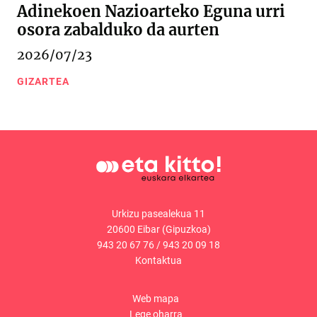
Adinekoen Nazioarteko Eguna urri
osora zabalduko da aurten
2026/07/23
GIZARTEA
Urkizu pasealekua 11
20600 Eibar (Gipuzkoa)
943 20 67 76
/
943 20 09 18
Kontaktua
Web mapa
Lege oharra