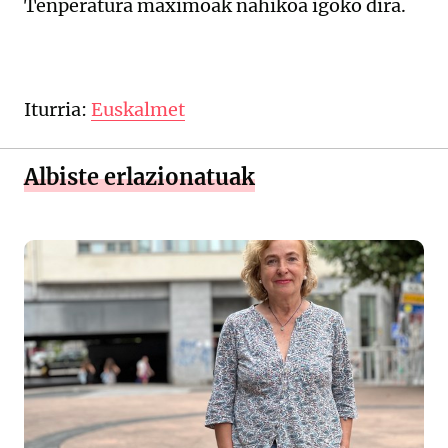
Tenperatura maximoak nahikoa igoko dira.
Iturria:
Euskalmet
Albiste erlazionatuak