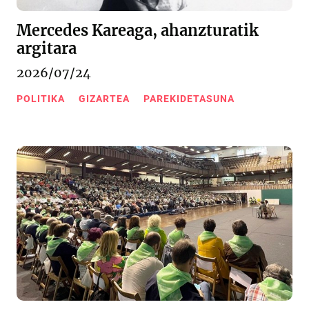
Mercedes Kareaga, ahanzturatik
argitara
2026/07/24
POLITIKA
GIZARTEA
PAREKIDETASUNA