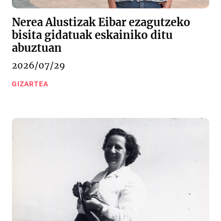
Nerea Alustizak Eibar ezagutzeko
bisita gidatuak eskainiko ditu
abuztuan
2026/07/29
GIZARTEA