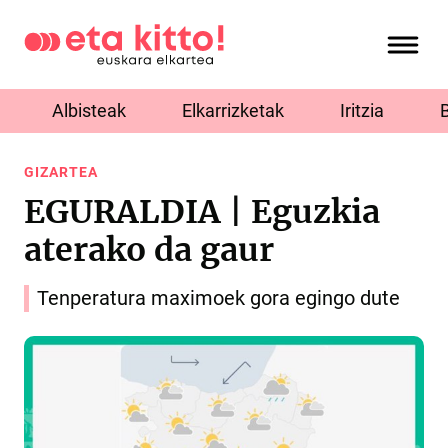
Albisteak
Elkarrizketak
Iritzia
GIZARTEA
EGURALDIA | Eguzkia
aterako da gaur
Tenperatura maximoek gora egingo dute