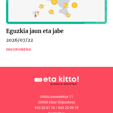
Eguzkia jaun eta jabe
2026/07/22
INGURUMENA
Urkizu pasealekua 11
20600 Eibar (Gipuzkoa)
943 20 67 76
/
943 20 09 18