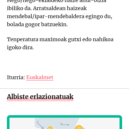
Hego/hego-ekialdeko haize ahul-bizia
ibiliko da. Arratsaldean haizeak
mendebal/ipar-mendebaldera egingo du,
bolada gogor batzuekin.
Tenperatura maximoak gutxi edo nahikoa
igoko dira.
Iturria:
Euskalmet
Albiste erlazionatuak