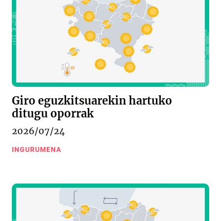
Giro eguzkitsuarekin hartuko
ditugu oporrak
2026/07/24
INGURUMENA