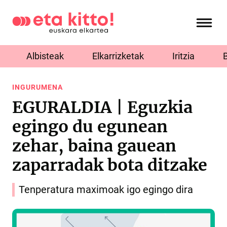
Albisteak
Elkarrizketak
Iritzia
INGURUMENA
EGURALDIA | Eguzkia
egingo du egunean
zehar, baina gauean
zaparradak bota ditzake
Tenperatura maximoak igo egingo dira