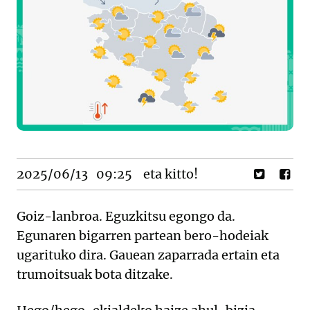
2025/06/13
09:25
eta kitto!
Goiz-lanbroa. Eguzkitsu egongo da.
Egunaren bigarren partean bero-hodeiak
ugarituko dira. Gauean zaparrada ertain eta
trumoitsuak bota ditzake.