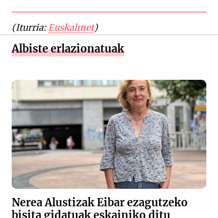
(Iturria:
Euskalmet
)
Albiste erlazionatuak
Nerea Alustizak Eibar ezagutzeko
bisita gidatuak eskainiko ditu