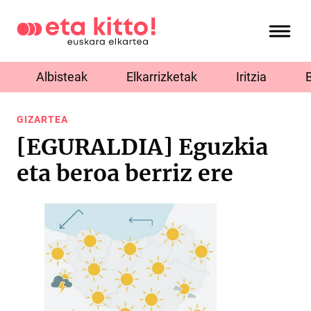
Albisteak
Elkarrizketak
Iritzia
GIZARTEA
[EGURALDIA] Eguzkia
eta beroa berriz ere