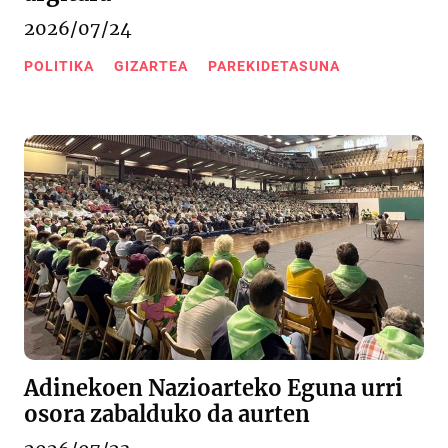
2026/07/24
POLITIKA
GIZARTEA
PAREKIDETASUNA
Adinekoen Nazioarteko Eguna urri
osora zabalduko da aurten