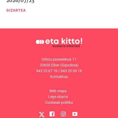
2026/07/23
GIZARTEA
Urkizu pasealekua 11
20600 Eibar (Gipuzkoa)
943 20 67 76
/
943 20 09 18
Kontaktua
Web mapa
Lege oharra
Cookieak-politika