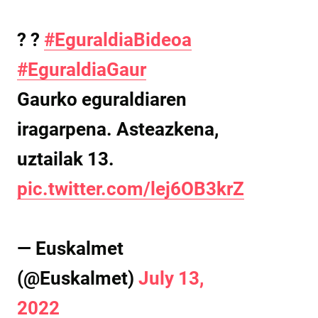
? ?
#EguraldiaBideoa
#EguraldiaGaur
Gaurko eguraldiaren
iragarpena. Asteazkena,
uztailak 13.
pic.twitter.com/lej6OB3krZ
— Euskalmet
(@Euskalmet)
July 13,
2022