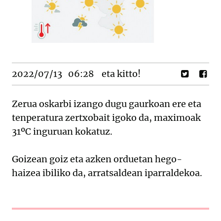
2022/07/13
06:28
eta kitto!
Zerua oskarbi izango dugu gaurkoan ere eta
tenperatura zertxobait igoko da, maximoak
31ºC inguruan kokatuz.
Goizean goiz eta azken orduetan hego-
haizea ibiliko da, arratsaldean iparraldekoa.