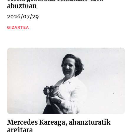
abuztuan
2026/07/29
GIZARTEA
Mercedes Kareaga, ahanzturatik
argitara