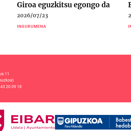
Giroa eguzkitsu egongo da
2026/07/23
INGURUMENA
I
ua 11
puzkoa)
43 20 09 18