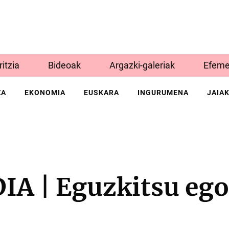
Iritzia
Bideoak
Argazki-galeriak
Efeme
ZA
EKONOMIA
EUSKARA
INGURUMENA
JAIA
A | Eguzkitsu ego