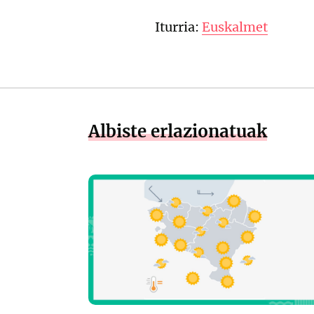
Iturria:
Euskalmet
Albiste erlazionatuak