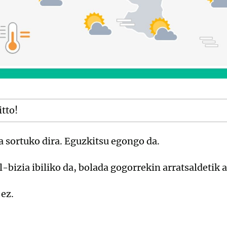
itto!
a sortuko dira. Eguzkitsu egongo da.
bizia ibiliko da, bolada gogorrekin arratsaldetik a
ez.