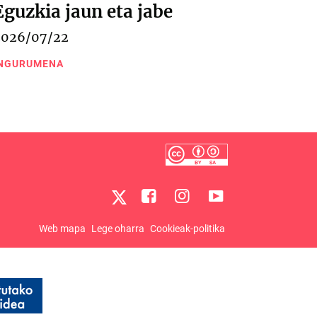
Eguzkia jaun eta jabe
2026/07/22
NGURUMENA
Web mapa
Lege oharra
Cookieak-politika