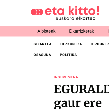
Albisteak
Elkarrizketak
GIZARTEA
HEZKUNTZA
HIRIGINT
OSASUNA
POLITIKA
INGURUMENA
EGURALDI
gaur ere