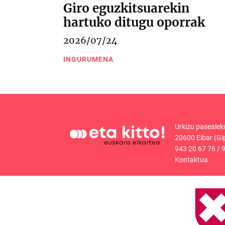
Giro eguzkitsuarekin
hartuko ditugu oporrak
2026/07/24
INGURUMENA
Urkizu pasealek
20600 Eibar (Gi
943 20 67 76
/
9
Kontaktua