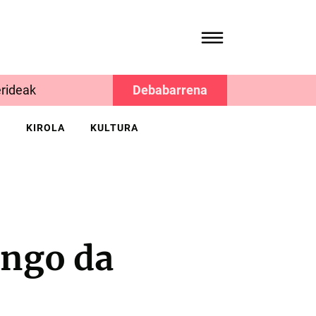
rideak
Debabarrena
K
KIROLA
KULTURA
ngo da