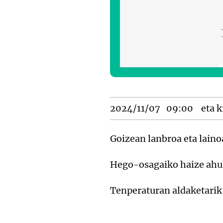
2024/11/07
09:00
eta k
Goizean lanbroa eta laino
Hego-osagaiko haize ahul-
Tenperaturan aldaketarik 