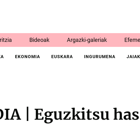
Iritzia
Bideoak
Argazki-galeriak
Efeme
ZA
EKONOMIA
EUSKARA
INGURUMENA
JAIA
A | Eguzkitsu has