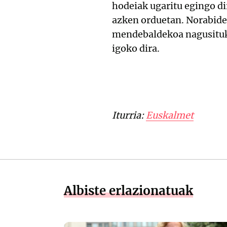
hodeiak ugaritu egingo d
azken orduetan. Norabide 
mendebaldekoa nagusituko
igoko dira.
Iturria:
Euskalmet
Albiste erlazionatuak