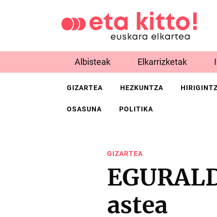
Albisteak
Elkarrizketak
GIZARTEA
HEZKUNTZA
HIRIGINT
OSASUNA
POLITIKA
GIZARTEA
EGURALDI
astea