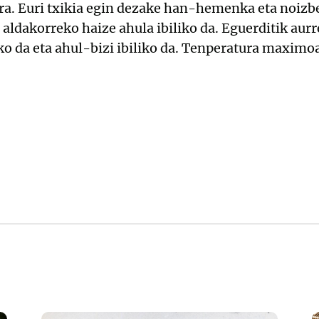
ira. Euri txikia egin dezake han-hemenka eta noizb
aldakorreko haize ahula ibiliko da. Eguerditik aurr
 da eta ahul-bizi ibiliko da. Tenperatura maximo