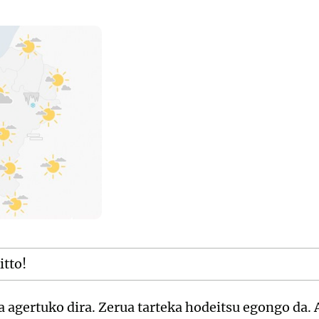
itto!
a agertuko dira. Zerua tarteka hodeitsu egongo da.