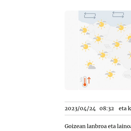
2023/04/24
08:32
eta k
Goizean lanbroa eta laino