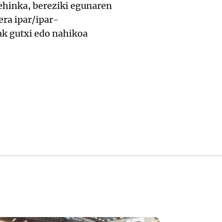
ehinka, bereziki egunaren
era ipar/ipar-
ak gutxi edo nahikoa