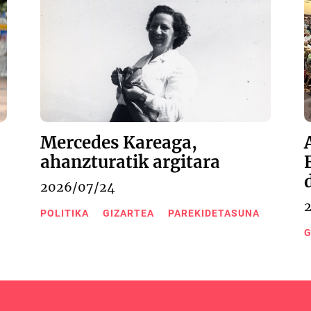
Mercedes Kareaga,
ahanzturatik argitara
2026/07/24
POLITIKA
GIZARTEA
PAREKIDETASUNA
G