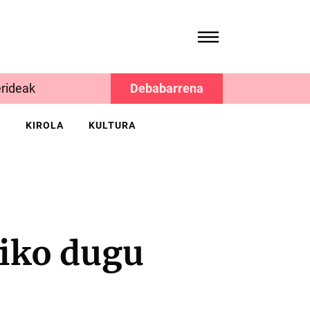
rideak
Debabarrena
K
KIROLA
KULTURA
iko dugu