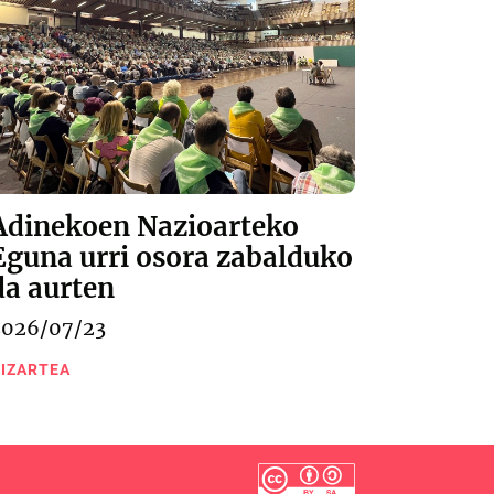
Adinekoen Nazioarteko
Eguna urri osora zabalduko
da aurten
2026/07/23
IZARTEA