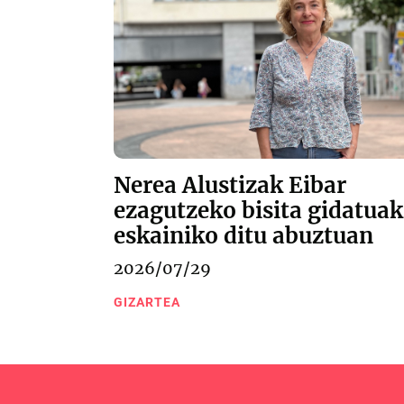
Nerea Alustizak Eibar
ezagutzeko bisita gidatuak
eskainiko ditu abuztuan
2026/07/29
GIZARTEA