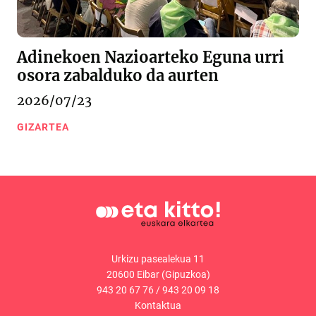
Adinekoen Nazioarteko Eguna urri
osora zabalduko da aurten
2026/07/23
GIZARTEA
Urkizu pasealekua 11
20600 Eibar (Gipuzkoa)
943 20 67 76
/
943 20 09 18
Kontaktua