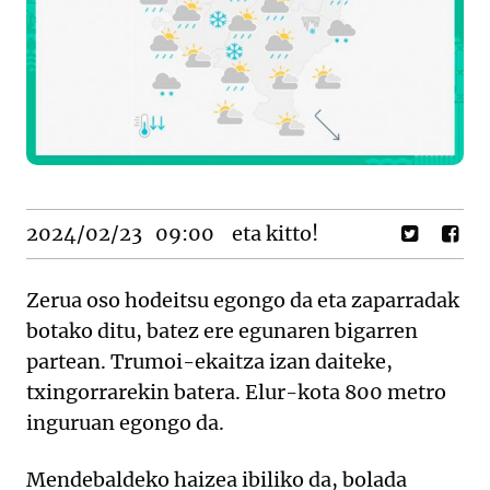
2024/02/23
09:00
eta kitto!
Zerua oso hodeitsu egongo da eta zaparradak
botako ditu, batez ere egunaren bigarren
partean. Trumoi-ekaitza izan daiteke,
txingorrarekin batera. Elur-kota 800 metro
inguruan egongo da.
Mendebaldeko haizea ibiliko da, bolada