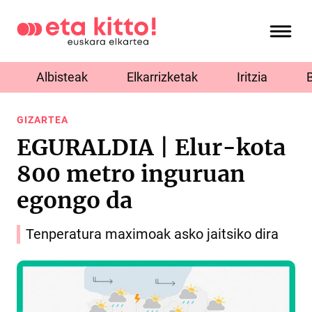
Albisteak
Elkarrizketak
Iritzia
GIZARTEA
EGURALDIA | Elur-kota
800 metro inguruan
egongo da
Tenperatura maximoak asko jaitsiko dira