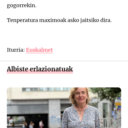
gogorrekin.
Tenperatura maximoak asko jaitsiko dira.
Iturria:
Euskalmet
Albiste erlazionatuak