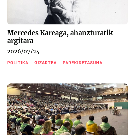
Mercedes Kareaga, ahanzturatik
argitara
2026/07/24
POLITIKA
GIZARTEA
PAREKIDETASUNA