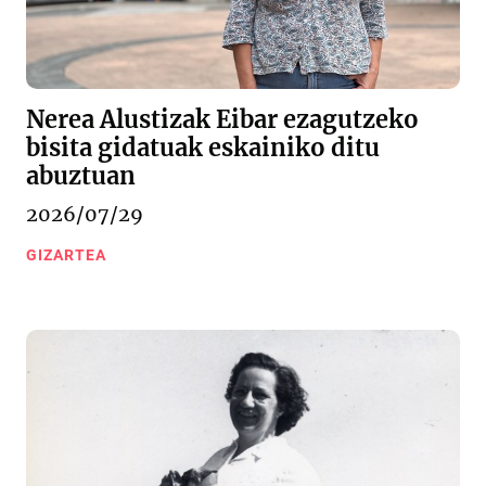
Nerea Alustizak Eibar ezagutzeko
bisita gidatuak eskainiko ditu
abuztuan
2026/07/29
GIZARTEA