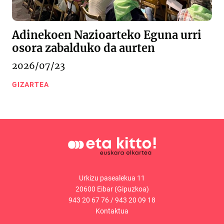
Adinekoen Nazioarteko Eguna urri
osora zabalduko da aurten
2026/07/23
GIZARTEA
Urkizu pasealekua 11
20600 Eibar (Gipuzkoa)
943 20 67 76
/
943 20 09 18
Kontaktua