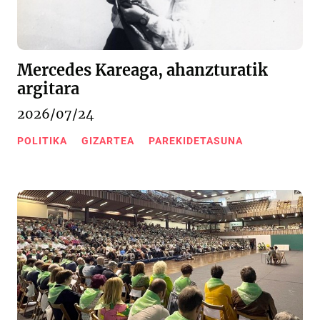
Mercedes Kareaga, ahanzturatik
argitara
2026/07/24
POLITIKA
GIZARTEA
PAREKIDETASUNA