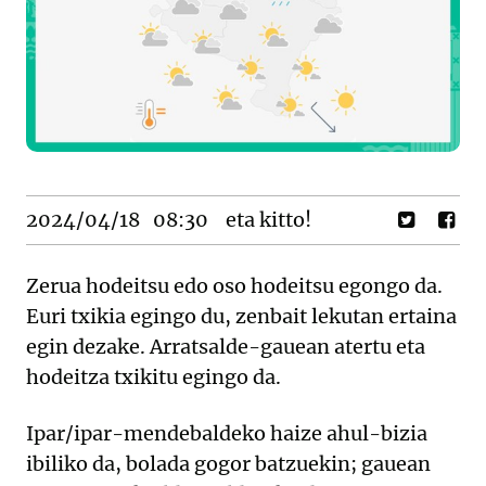
2024/04/18
08:30
eta kitto!
Zerua hodeitsu edo oso hodeitsu egongo da.
Euri txikia egingo du, zenbait lekutan ertaina
egin dezake. Arratsalde-gauean atertu eta
hodeitza txikitu egingo da.
Ipar/ipar-mendebaldeko haize ahul-bizia
ibiliko da, bolada gogor batzuekin; gauean