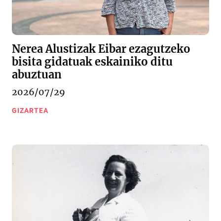
Nerea Alustizak Eibar ezagutzeko
bisita gidatuak eskainiko ditu
abuztuan
2026/07/29
GIZARTEA