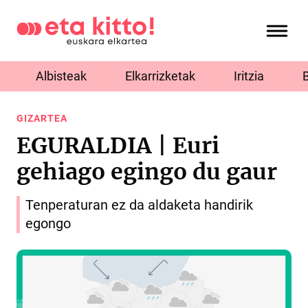
Albisteak
Elkarrizketak
Iritzia
GIZARTEA
EGURALDIA | Euri
gehiago egingo du gaur
Tenperaturan ez da aldaketa handirik
egongo