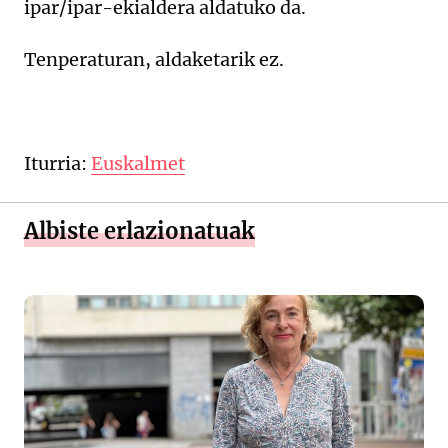
ipar/ipar-ekialdera aldatuko da.
Tenperaturan, aldaketarik ez.
Iturria:
Euskalmet
Albiste erlazionatuak