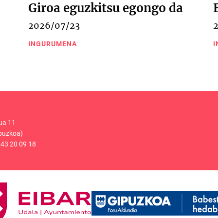
Giroa eguzkitsu egongo da
2026/07/23
INGURUMENA
I
ua 11
puzkoa)
43 20 09 18