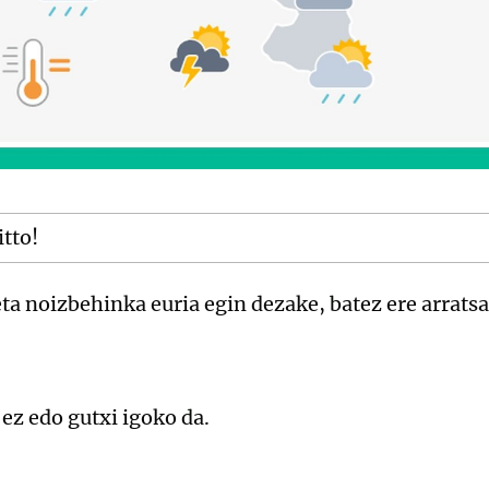
itto!
ta noizbehinka euria egin dezake, batez ere arratsa
ez edo gutxi igoko da.