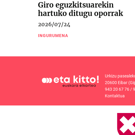
Giro eguzkitsuarekin
hartuko ditugu oporrak
2026/07/24
INGURUMENA
Urkizu pasealek
20600 Eibar (Gi
943 20 67 76
/
9
Kontaktua