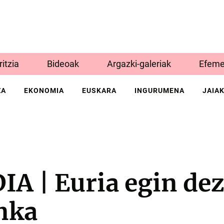
Iritzia
Bideoak
Argazki-galeriak
Efeme
ZA
EKONOMIA
EUSKARA
INGURUMENA
JAIA
A | Euria egin de
nka