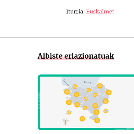
Iturria:
Euskalmet
Albiste erlazionatuak