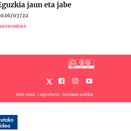
Eguzkia jaun eta jabe
2026/07/22
NGURUMENA
Web mapa
Lege oharra
Cookieak-politika