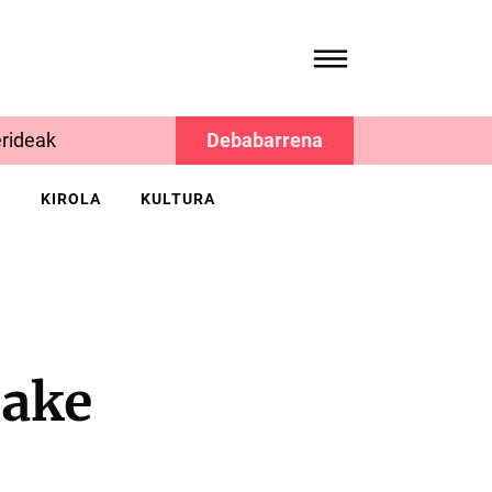
rideak
Debabarrena
K
KIROLA
KULTURA
zake