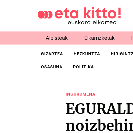
Albisteak
Elkarrizketak
GIZARTEA
HEZKUNTZA
HIRIGINT
OSASUNA
POLITIKA
INGURUMENA
EGURALDI
noizbehi