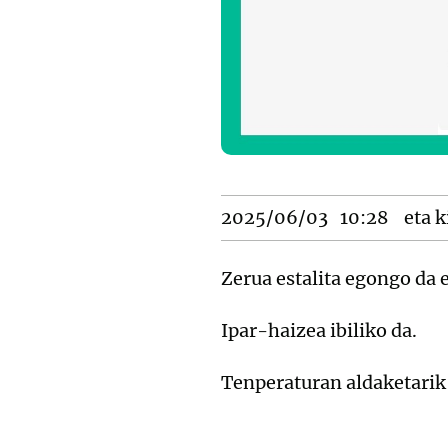
2025/06/03
10:28
eta k
Zerua estalita egongo da e
Ipar-haizea ibiliko da.
Tenperaturan aldaketarik 