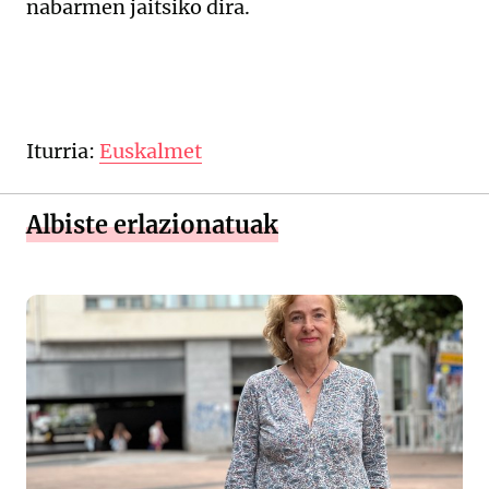
nabarmen jaitsiko dira.
Iturria:
Euskalmet
Albiste erlazionatuak