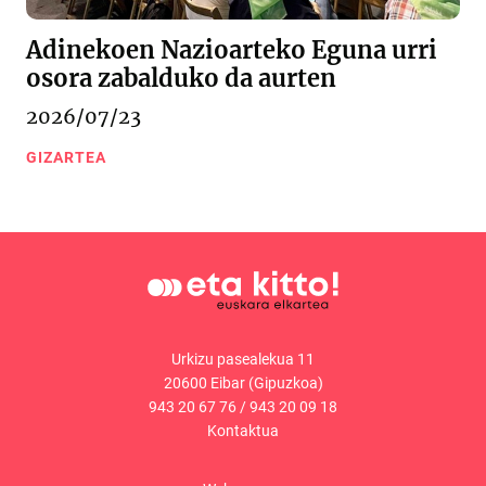
Adinekoen Nazioarteko Eguna urri
osora zabalduko da aurten
2026/07/23
GIZARTEA
Urkizu pasealekua 11
20600 Eibar (Gipuzkoa)
943 20 67 76
/
943 20 09 18
Kontaktua