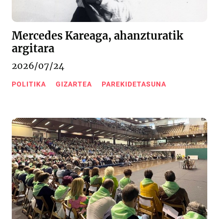
Mercedes Kareaga, ahanzturatik
argitara
2026/07/24
POLITIKA
GIZARTEA
PAREKIDETASUNA