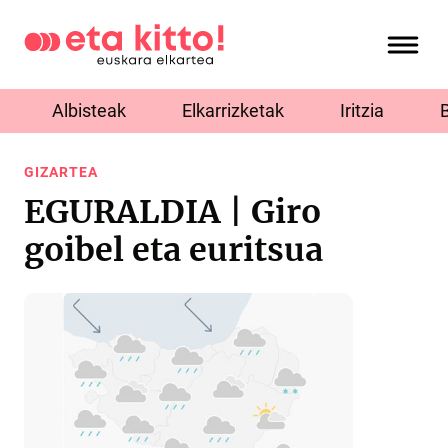
Albisteak
Elkarrizketak
Iritzia
GIZARTEA
EGURALDIA | Giro
goibel eta euritsua