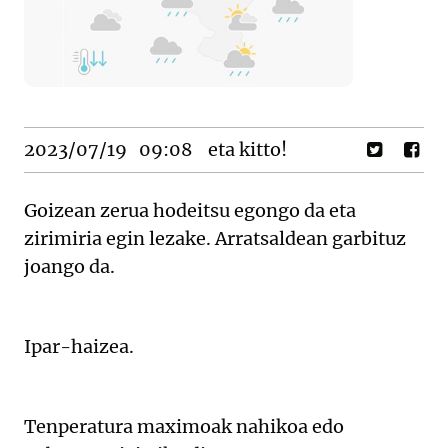
2023/07/19
09:08
eta kitto!
Goizean zerua hodeitsu egongo da eta
zirimiria egin lezake. Arratsaldean garbituz
joango da.
Ipar-haizea.
Tenperatura maximoak nahikoa edo