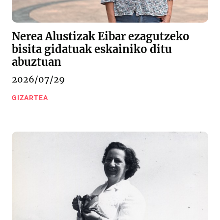
Nerea Alustizak Eibar ezagutzeko
bisita gidatuak eskainiko ditu
abuztuan
2026/07/29
GIZARTEA