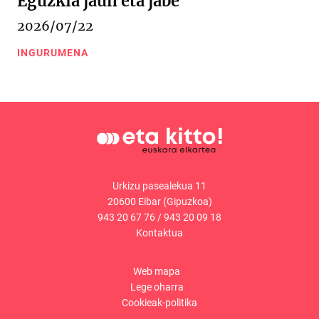
Eguzkia jaun eta jabe
2026/07/22
INGURUMENA
Urkizu pasealekua 11
20600 Eibar (Gipuzkoa)
943 20 67 76
/
943 20 09 18
Kontaktua
Web mapa
Lege oharra
Cookieak-politika