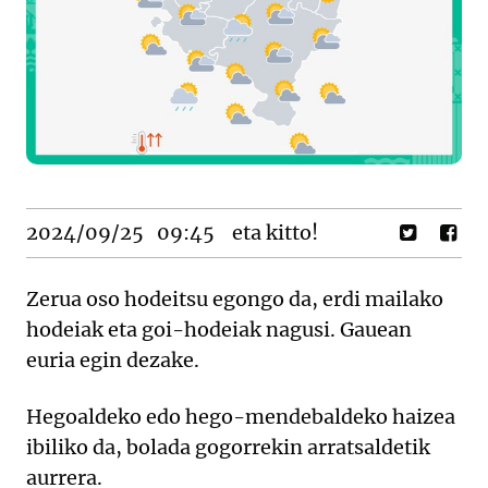
2024/09/25
09:45
eta kitto!
Zerua oso hodeitsu egongo da, erdi mailako
hodeiak eta goi-hodeiak nagusi. Gauean
euria egin dezake.
Hegoaldeko edo hego-mendebaldeko haizea
ibiliko da, bolada gogorrekin arratsaldetik
aurrera.