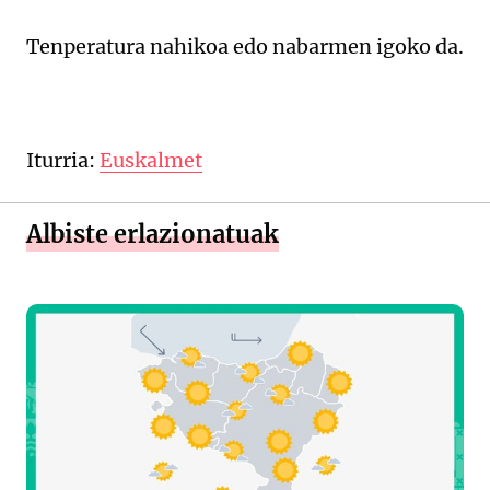
Tenperatura nahikoa edo nabarmen igoko da.
Iturria:
Euskalmet
Albiste erlazionatuak