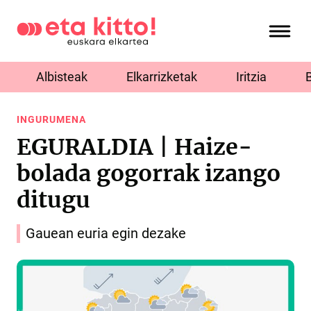
Albisteak
Elkarrizketak
Iritzia
INGURUMENA
EGURALDIA | Haize-
bolada gogorrak izango
ditugu
Gauean euria egin dezake