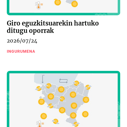
Giro eguzkitsuarekin hartuko
ditugu oporrak
2026/07/24
INGURUMENA