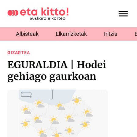
Albisteak
Elkarrizketak
Iritzia
GIZARTEA
EGURALDIA | Hodei
gehiago gaurkoan