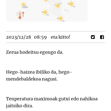
2023/12/28
08:59
eta kitto!
Zerua hodeitsu egongo da.
Hego-haizea ibiliko da, hego-
mendebaldekoa nagusi.
Tenperatura maximoak gutxi edo nahikoa
jaitsiko dira.