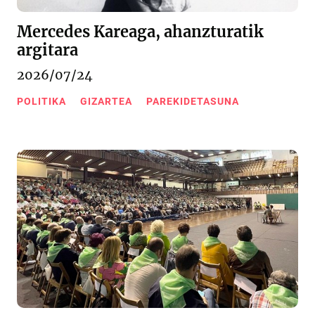
Mercedes Kareaga, ahanzturatik
argitara
2026/07/24
POLITIKA
GIZARTEA
PAREKIDETASUNA