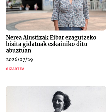
Nerea Alustizak Eibar ezagutzeko
bisita gidatuak eskainiko ditu
abuztuan
2026/07/29
GIZARTEA