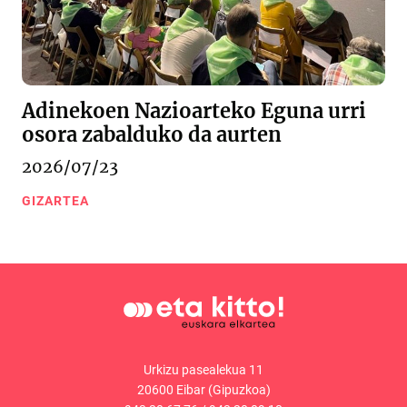
Adinekoen Nazioarteko Eguna urri
osora zabalduko da aurten
2026/07/23
GIZARTEA
Urkizu pasealekua 11
20600 Eibar (Gipuzkoa)