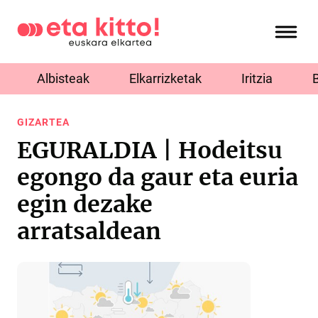
Albisteak
Elkarrizketak
Iritzia
GIZARTEA
EGURALDIA | Hodeitsu
egongo da gaur eta euria
egin dezake
arratsaldean