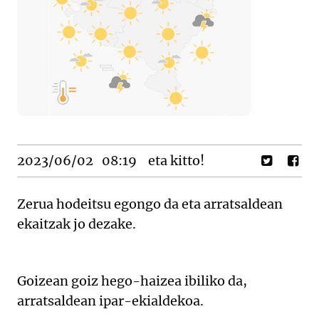
2023/06/02
08:19
eta kitto!
Zerua hodeitsu egongo da eta arratsaldean
ekaitzak jo dezake.
Goizean goiz hego-haizea ibiliko da,
arratsaldean ipar-ekialdekoa.