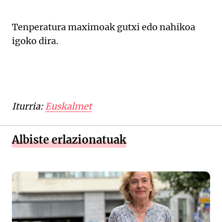
Tenperatura maximoak gutxi edo nahikoa
igoko dira.
Iturria:
Euskalmet
Albiste erlazionatuak