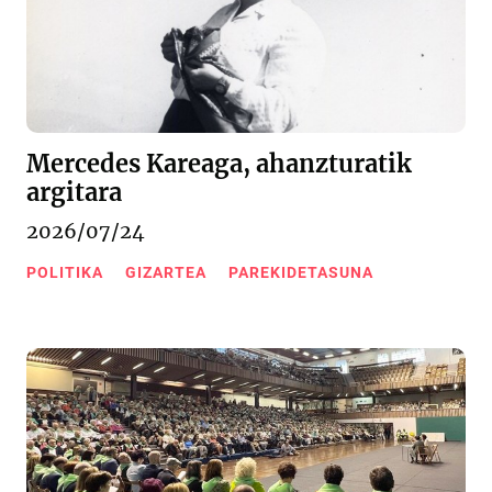
Mercedes Kareaga, ahanzturatik
argitara
2026/07/24
POLITIKA
GIZARTEA
PAREKIDETASUNA