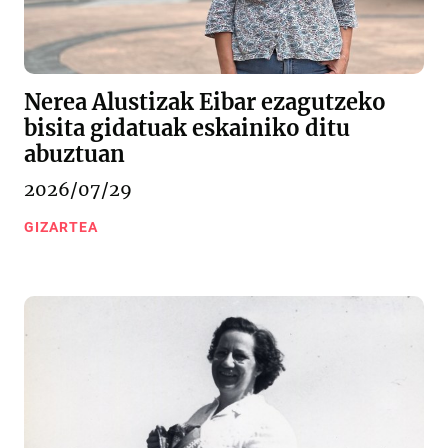
Nerea Alustizak Eibar ezagutzeko
bisita gidatuak eskainiko ditu
abuztuan
2026/07/29
GIZARTEA