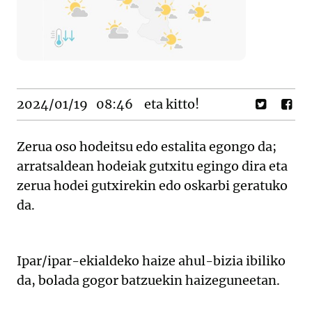
2024/01/19
08:46
eta kitto!
Zerua oso hodeitsu edo estalita egongo da;
arratsaldean hodeiak gutxitu egingo dira eta
zerua hodei gutxirekin edo oskarbi geratuko
da.
Ipar/ipar-ekialdeko haize ahul-bizia ibiliko
da, bolada gogor batzuekin haizeguneetan.