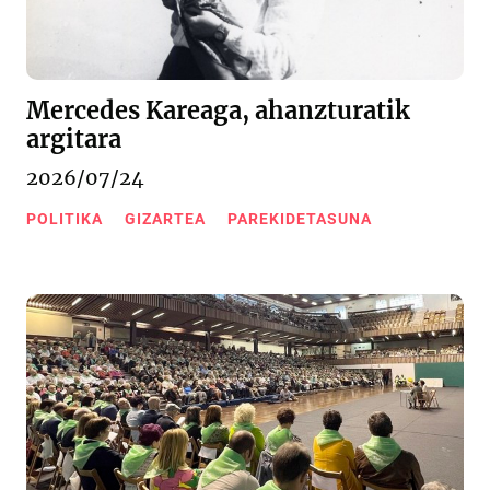
Mercedes Kareaga, ahanzturatik
argitara
2026/07/24
POLITIKA
GIZARTEA
PAREKIDETASUNA