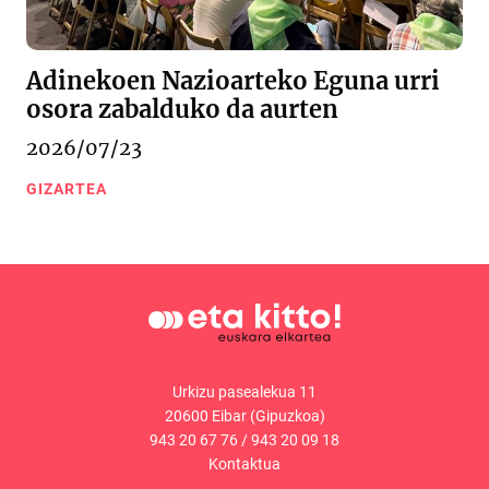
Adinekoen Nazioarteko Eguna urri
osora zabalduko da aurten
2026/07/23
GIZARTEA
Urkizu pasealekua 11
20600 Eibar (Gipuzkoa)
943 20 67 76
/
943 20 09 18
Kontaktua