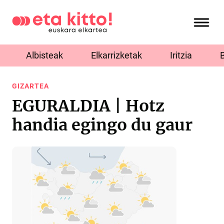
Albisteak
Elkarrizketak
Iritzia
GIZARTEA
EGURALDIA | Hotz
handia egingo du gaur