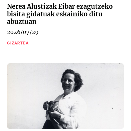
Nerea Alustizak Eibar ezagutzeko
bisita gidatuak eskainiko ditu
abuztuan
2026/07/29
GIZARTEA