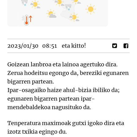
2023/01/30
08:51
eta kitto!
Goizean lanbroa eta lainoa agertuko dira.
Zerua hodeitsu egongo da, bereziki egunaren
bigarren partean.
Ipar-osagaiko haize ahul-bizia ibiliko da;
egunaren bigarren partean ipar-
mendebaldekoa nagusituko da.
Tenperatura maximoak gutxi igoko dira eta
izotz txikia egingo du.