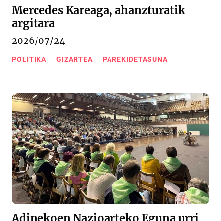
Mercedes Kareaga, ahanzturatik
argitara
2026/07/24
POLITIKA
GIZARTEA
PAREKIDETASUNA
Adinekoen Nazioarteko Eguna urri