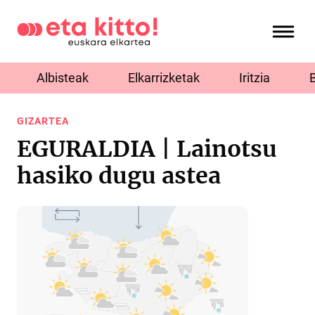
Albisteak
Elkarrizketak
Iritzia
GIZARTEA
EGURALDIA | Lainotsu
hasiko dugu astea