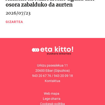
osora zabalduko da aurten
2026/07/23
GIZARTEA
Urkizu pasealekua 11
20600 Eibar (Gipuzkoa)
943 20 67 76
/
943 20 09 18
Kontaktua
Web mapa
Lege oharra
Cookieak-politika