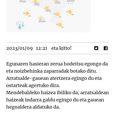
2023/01/09
12:21
eta kitto!
Egunaren hasieran zerua hodeitsu egongo da
eta noizbehinka zaparradak botako ditu.
Arratsalde-gauean atertzera egingo du eta
ostarteak agertuko dira.
Mendebaldeko haizea ibiliko da; arratsaldean
haizeak indarra galdu egingo du eta gauean
hegoaldera aldatuko da.