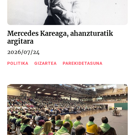
Mercedes Kareaga, ahanzturatik
argitara
2026/07/24
POLITIKA
GIZARTEA
PAREKIDETASUNA