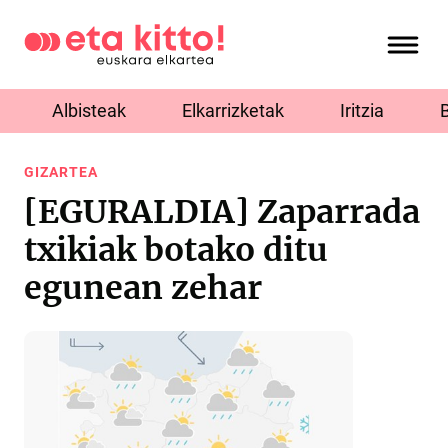
Albisteak
Elkarrizketak
Iritzia
GIZARTEA
[EGURALDIA] Zaparrada
txikiak botako ditu
egunean zehar