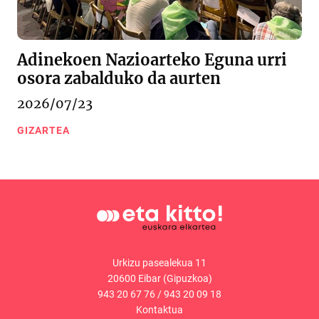
Adinekoen Nazioarteko Eguna urri
osora zabalduko da aurten
2026/07/23
GIZARTEA
Urkizu pasealekua 11
20600 Eibar (Gipuzkoa)
943 20 67 76
/
943 20 09 18
Kontaktua