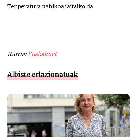
Tenperatura nahikoa jaitsiko da.
Iturria:
Euskalmet
Albiste erlazionatuak