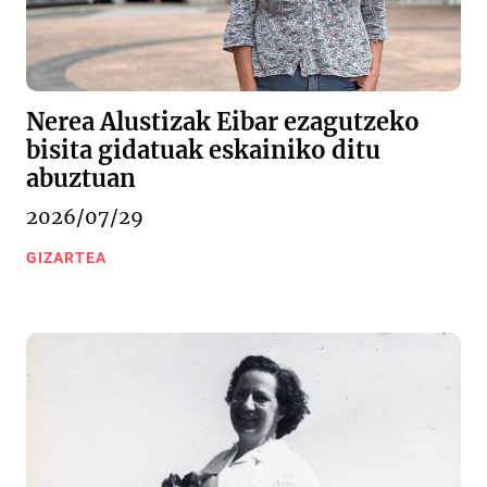
Nerea Alustizak Eibar ezagutzeko
bisita gidatuak eskainiko ditu
abuztuan
2026/07/29
GIZARTEA