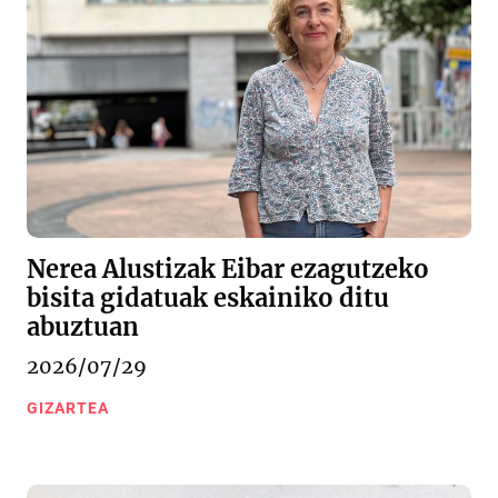
Nerea Alustizak Eibar ezagutzeko
bisita gidatuak eskainiko ditu
abuztuan
2026/07/29
GIZARTEA