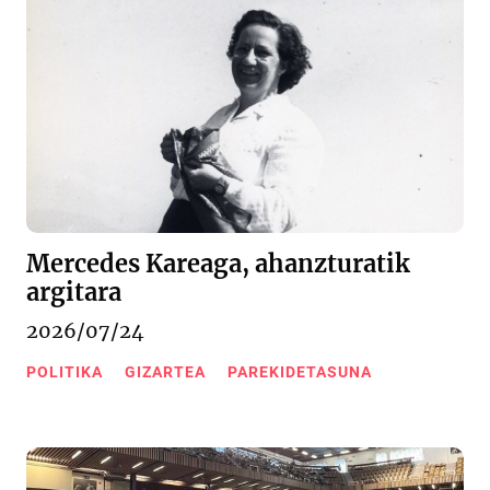
Mercedes Kareaga, ahanzturatik
argitara
2026/07/24
POLITIKA
GIZARTEA
PAREKIDETASUNA