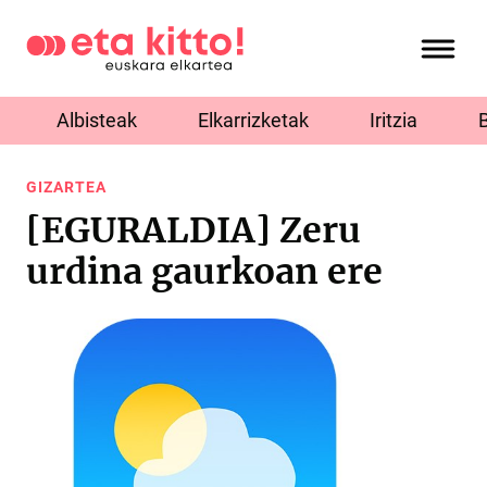
Albisteak
Elkarrizketak
Iritzia
GIZARTEA
[EGURALDIA] Zeru
urdina gaurkoan ere