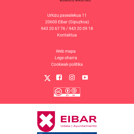
Urkizu pasealekua 11
20600 Eibar (Gipuzkoa)
943 20 67 76
/
943 20 09 18
Kontaktua
Web mapa
Lege oharra
Cookieak-politika