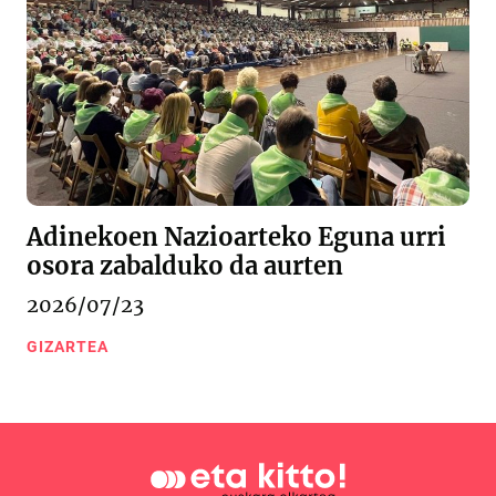
Adinekoen Nazioarteko Eguna urri
osora zabalduko da aurten
2026/07/23
GIZARTEA