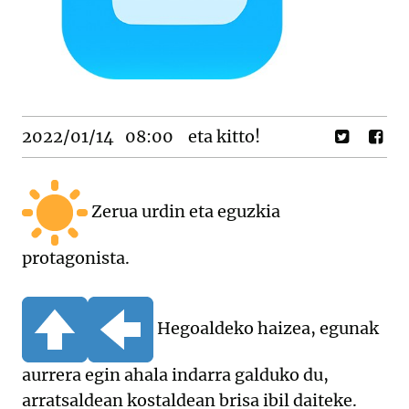
2022/01/14
08:00
eta kitto!
Zerua urdin eta eguzkia
protagonista.
Hegoaldeko haizea, egunak
aurrera egin ahala indarra galduko du,
arratsaldean kostaldean brisa ibil daiteke.