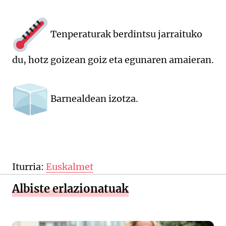
Tenperaturak berdintsu jarraituko
du, hotz goizean goiz eta egunaren amaieran.
Barnealdean izotza.
Iturria:
Euskalmet
Albiste erlazionatuak