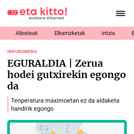
Albisteak
Elkarrizketak
Iritzia
INGURUMENA
EGURALDIA | Zerua
hodei gutxirekin egongo
da
Tenperatura maximoetan ez da aldaketa
handirik egongo