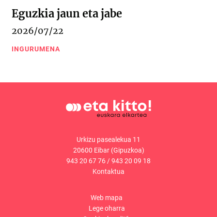
Eguzkia jaun eta jabe
2026/07/22
INGURUMENA
Urkizu pasealekua 11
20600 Eibar (Gipuzkoa)
943 20 67 76
/
943 20 09 18
Kontaktua
Web mapa
Lege oharra