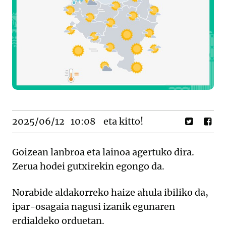
2025/06/12
10:08
eta kitto!
Goizean lanbroa eta lainoa agertuko dira.
Zerua hodei gutxirekin egongo da.
Norabide aldakorreko haize ahula ibiliko da,
ipar-osagaia nagusi izanik egunaren
erdialdeko orduetan.