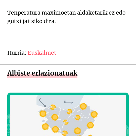
Tenperatura maximoetan aldaketarik ez edo
gutxi jaitsiko dira.
Iturria:
Euskalmet
Albiste erlazionatuak