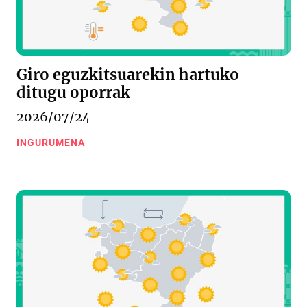
Giro eguzkitsuarekin hartuko
ditugu oporrak
2026/07/24
INGURUMENA