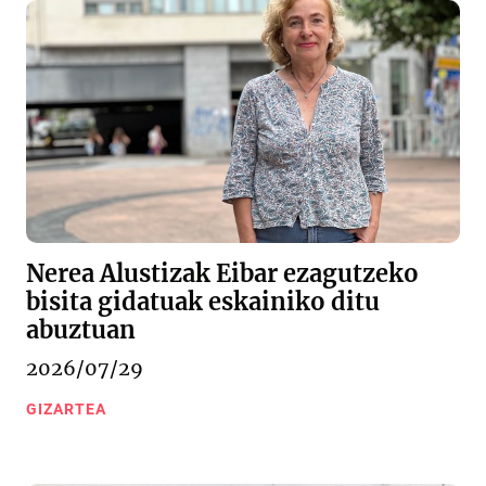
Nerea Alustizak Eibar ezagutzeko
bisita gidatuak eskainiko ditu
abuztuan
2026/07/29
GIZARTEA