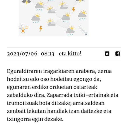
2023/07/06
08:13
eta kitto!
Eguraldiraren iragarkiaren arabera, zerua
hodeitsu edo oso hodeitsu egongo da,
egunaren erdiko orduetan ostarteak
zabalduko dira. Zaparrada txiki-ertainak eta
trumoitsuak bota ditzake; arratsaldean
zenbait lekutan handiak izan daitezke eta
txingorra egin dezake.