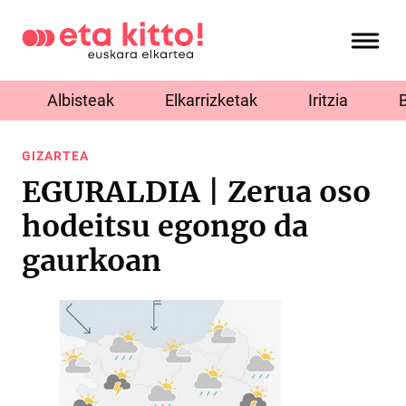
Albisteak
Elkarrizketak
Iritzia
GIZARTEA
EGURALDIA | Zerua oso
hodeitsu egongo da
gaurkoan