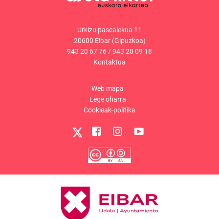
Urkizu pasealekua 11
20600 Eibar (Gipuzkoa)
943 20 67 76
/
943 20 09 18
Kontaktua
Web mapa
Lege oharra
Cookieak-politika