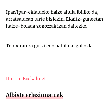
Ipar/ipar-ekialdeko haize ahula ibiliko da,
arratsaldean tarte biziekin. Ekaitz-guneetan
haize-bolada gogorrak izan daitezke.
Tenperatura gutxi edo nahikoa igoko da.
Iturria: Euskalmet
Albiste erlazionatuak