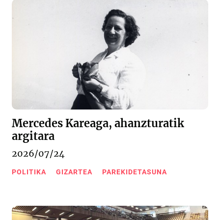
Mercedes Kareaga, ahanzturatik
argitara
2026/07/24
POLITIKA
GIZARTEA
PAREKIDETASUNA