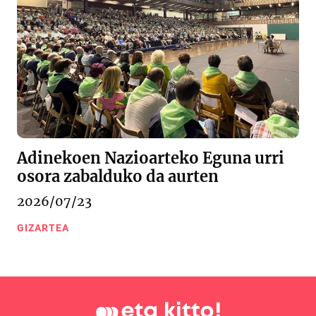
Adinekoen Nazioarteko Eguna urri
osora zabalduko da aurten
2026/07/23
GIZARTEA