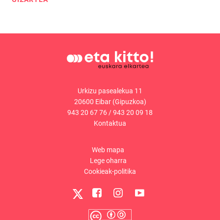
Urkizu pasealekua 11
20600 Eibar (Gipuzkoa)
943 20 67 76
/
943 20 09 18
Kontaktua
Web mapa
Lege oharra
Cookieak-politika