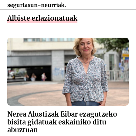
segurtasun-neurriak.
Albiste erlazionatuak
Nerea Alustizak Eibar ezagutzeko
bisita gidatuak eskainiko ditu
abuztuan