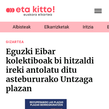
Albisteak
Elkarrizketak
Iritzia
GIZARTEA
Eguzki Eibar
kolektiboak bi hitzaldi
ireki antolatu ditu
astebururako Untzaga
plazan