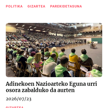
POLITIKA
GIZARTEA
PAREKIDETASUNA
Adinekoen Nazioarteko Eguna urri
osora zabalduko da aurten
2026/07/23
GIZARTEA