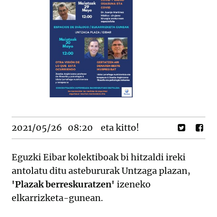
2021/05/26
08:20
eta kitto!
Eguzki Eibar kolektiboak bi hitzaldi ireki
antolatu ditu astebururak Untzaga plazan,
'Plazak berreskuratzen'
izeneko
elkarrizketa-gunean.