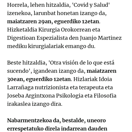
Horrela, lehen hitzaldia, 'Covid y Salud'
izenekoa, larunbat honetan izango da,
maiatzaren 29an, eguerdiko 12etan
.
Hizketaldia Kirurgia Orokorrean eta
Digestioan Espezialista den Juanjo Martinez
mediku kirurgialariak emango du.
Beste hitzaldia, 'Otra visión de lo que está
sucendo', igandean izango da,
maiatzaren
30ean, eguerdiko 12etan
. Hizlariak Idoia
Larrañaga nutrizionista eta terapeuta eta
Joseba Argintxona Psikologia eta Filosofia
irakaslea izango dira.
Nabarmentzekoa da, bestalde, uneoro
errespetatuko direla indarrean dauden