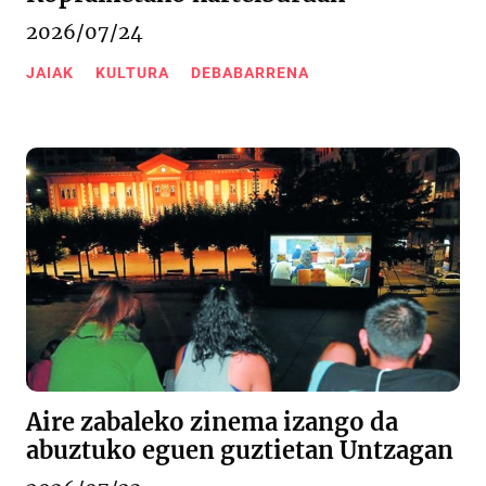
2026/07/24
JAIAK
KULTURA
DEBABARRENA
Aire zabaleko zinema izango da
abuztuko eguen guztietan Untzagan