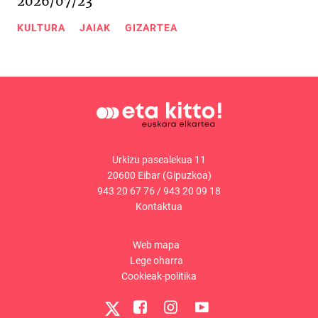
2026/07/23
KULTURA
JAIAK
GIZARTEA
Urkizu pasealekua 11
20600 Eibar (Gipuzkoa)
943 20 67 76
/
943 20 09 18
Kontaktua
Web mapa
Lege oharra
Cookieak-politika