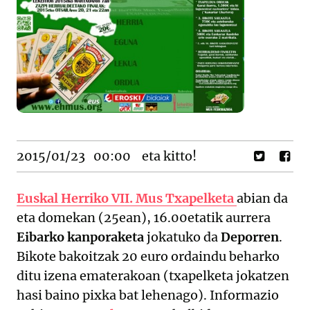
2015/01/23
00:00
eta kitto!
Euskal Herriko VII. Mus Txapelketa
abian da
eta domekan (25ean), 16.00etatik aurrera
Eibarko kanporaketa
jokatuko da
Deporren
.
Bikote bakoitzak 20 euro ordaindu beharko
ditu izena ematerakoan (txapelketa jokatzen
hasi baino pixka bat lehenago). Informazio