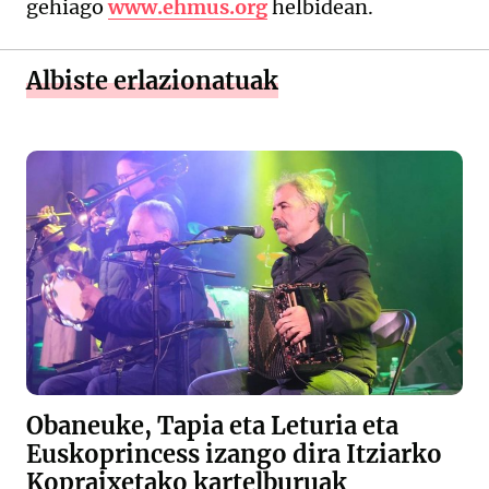
gehiago
www.ehmus.org
helbidean.
Albiste erlazionatuak
Obaneuke, Tapia eta Leturia eta
Euskoprincess izango dira Itziarko
Kopraixetako kartelburuak