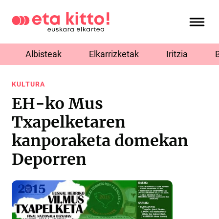
Albisteak
Elkarrizketak
Iritzia
KULTURA
EH-ko Mus
Txapelketaren
kanporaketa domekan
Deporren