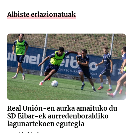
Albiste erlazionatuak
Real Unión-en aurka amaituko du
SD Eibar-ek aurredenboraldiko
lagunartekoen egutegia