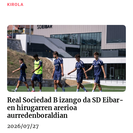
KIROLA
Real Sociedad B izango da SD Eibar-
en hirugarren arerioa
aurredenboraldian
2026/07/27