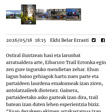
2026/05/18
18:15
Ekhi Belar Errasti
Ostiral iluntzean hasi eta larunbat
arratsaldera arte, Eibar100 Trail Erronka egin
zen gure inguruko mendietan zehar. Ehun
lagun baino gehiagok hartu zuen parte eta
partaideen laurdena emakumeak izan ziren,
antolatzaileek diotenez. Gainera,
partaideetako asko gazteak izan dira, trail
batean izan duten lehen esperientzia biziz.
“Esan dezakegu ekimen arrakastatsua izan