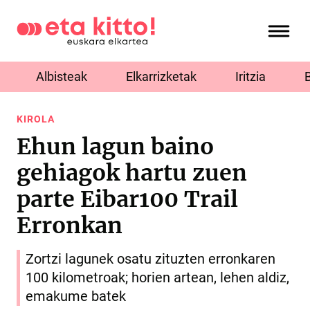
Albisteak
Elkarrizketak
Iritzia
KIROLA
Ehun lagun baino
gehiagok hartu zuen
parte Eibar100 Trail
Erronkan
Zortzi lagunek osatu zituzten erronkaren
100 kilometroak; horien artean, lehen aldiz,
emakume batek