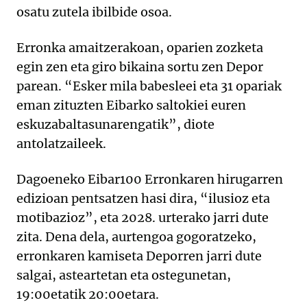
osatu zutela ibilbide osoa.
Erronka amaitzerakoan, oparien zozketa
egin zen eta giro bikaina sortu zen Depor
parean. “Esker mila babesleei eta 31 opariak
eman zituzten Eibarko saltokiei euren
eskuzabaltasunarengatik”, diote
antolatzaileek.
Dagoeneko Eibar100 Erronkaren hirugarren
edizioan pentsatzen hasi dira, “ilusioz eta
motibazioz”, eta 2028. urterako jarri dute
zita. Dena dela, aurtengoa gogoratzeko,
erronkaren kamiseta Deporren jarri dute
salgai, asteartetan eta ostegunetan,
19:00etatik 20:00etara.