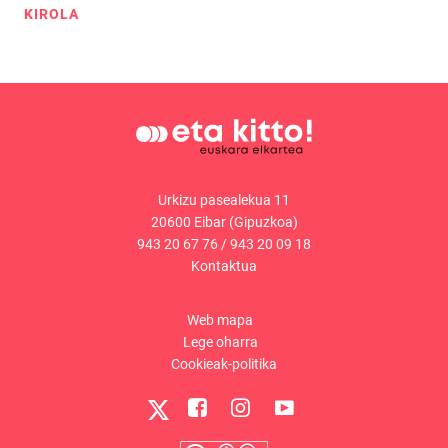
KIROLA
Urkizu pasealekua 11
20600 Eibar (Gipuzkoa)
943 20 67 76
/
943 20 09 18
Kontaktua
Web mapa
Lege oharra
Cookieak-politika