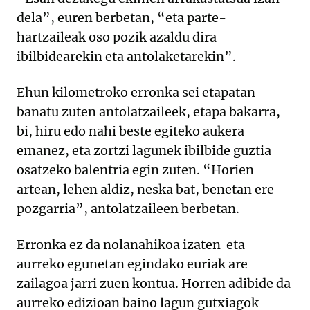
dela”, euren berbetan, “eta parte-
hartzaileak oso pozik azaldu dira
ibilbidearekin eta antolaketarekin”.
Ehun kilometroko erronka sei etapatan
banatu zuten antolatzaileek, etapa bakarra,
bi, hiru edo nahi beste egiteko aukera
emanez, eta zortzi lagunek ibilbide guztia
osatzeko balentria egin zuten. “Horien
artean, lehen aldiz, neska bat, benetan ere
pozgarria”, antolatzaileen berbetan.
Erronka ez da nolanahikoa izaten
eta
aurreko egunetan egindako euriak are
zailagoa jarri zuen kontua. Horren adibide da
aurreko edizioan baino lagun gutxiagok