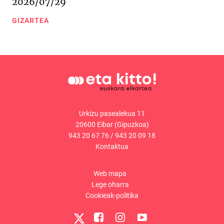
2026/07/29
GIZARTEA
Urkizu pasealekua 11
20600 Eibar (Gipuzkoa)
943 20 67 76
/
943 20 09 18
Kontaktua
Web mapa
Lege oharra
Cookieak-politika