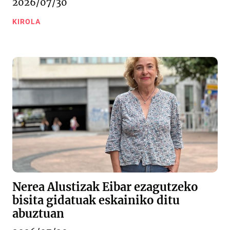
2026/07/30
KIROLA
Nerea Alustizak Eibar ezagutzeko
bisita gidatuak eskainiko ditu
abuztuan