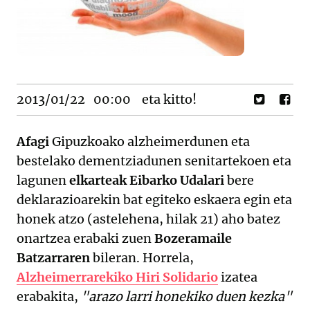
2013/01/22
00:00
eta kitto!
Afagi
Gipuzkoako alzheimerdunen eta
bestelako dementziadunen senitartekoen eta
lagunen
elkarteak Eibarko Udalari
bere
deklarazioarekin bat egiteko eskaera egin eta
honek atzo (astelehena, hilak 21) aho batez
onartzea erabaki zuen
Bozeramaile
Batzarraren
bileran. Horrela,
Alzheimerrarekiko Hiri Solidario
izatea
erabakita,
"arazo larri honekiko duen kezka"