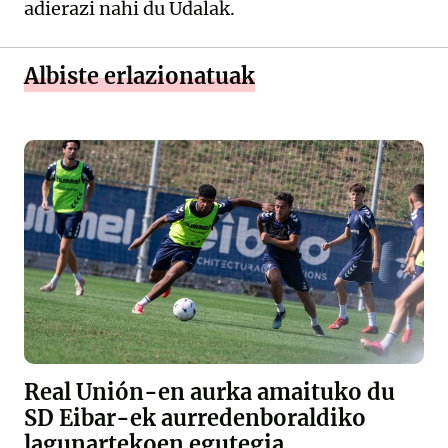
adierazi nahi du Udalak.
Albiste erlazionatuak
Real Unión-en aurka amaituko du
SD Eibar-ek aurredenboraldiko
lagunartekoen egutegia