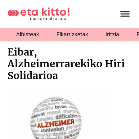
Albisteak
Elkarrizketak
Iritzia
Eibar,
Alzheimerrarekiko Hiri
Solidarioa