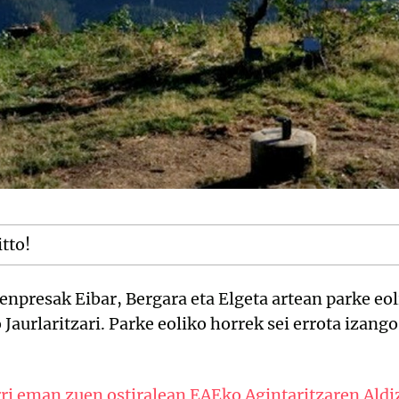
itto!
enpresak Eibar, Bergara eta Elgeta artean parke eol
aurlaritzari. Parke eoliko horrek sei errota izango
ri eman zuen ostiralean EAEko Agintaritzaren Aldi