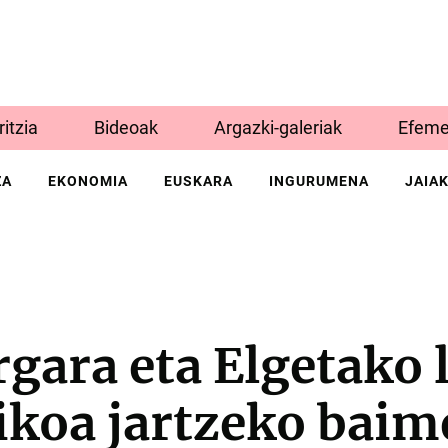
Iritzia
Bideoak
Argazki-galeriak
Efeme
ZA
EKONOMIA
EUSKARA
INGURUMENA
JAIA
rgara eta Elgetako 
ikoa jartzeko bai