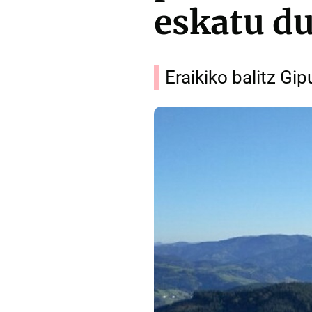
eskatu du
Eraikiko balitz Gi