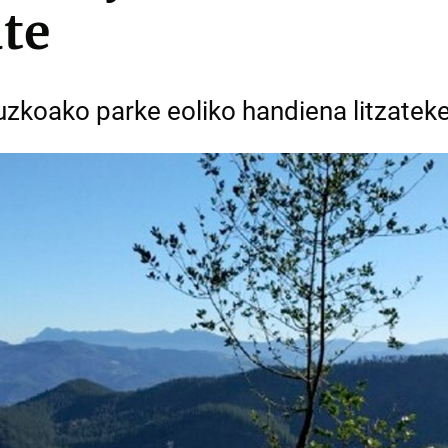
te
puzkoako parke eoliko handiena litzatek