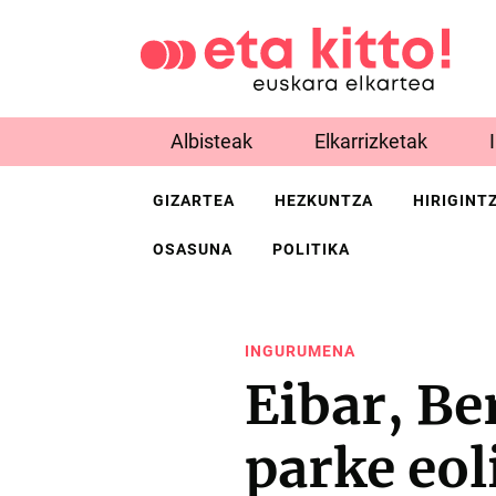
Albisteak
Elkarrizketak
GIZARTEA
HEZKUNTZA
HIRIGINT
OSASUNA
POLITIKA
INGURUMENA
Eibar, Be
parke eol