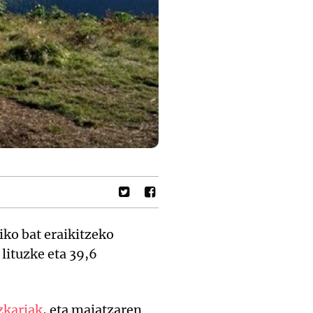
iko bat eraikitzeko
 lituzke eta 39,6
zkariak
, eta maiatzaren