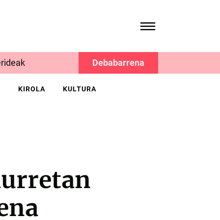
rideak
Debabarrena
K
KIROLA
KULTURA
lurretan
mena