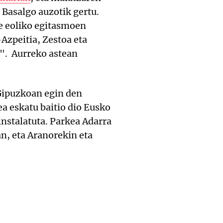
 Basalgo auzotik gertu.
e eoliko egitasmoen
Azpeitia, Zestoa eta
u". Aurreko astean
Gipuzkoan egin den
a eskatu baitio dio Eusko
instalatuta. Parkea Adarra
n, eta Aranorekin eta