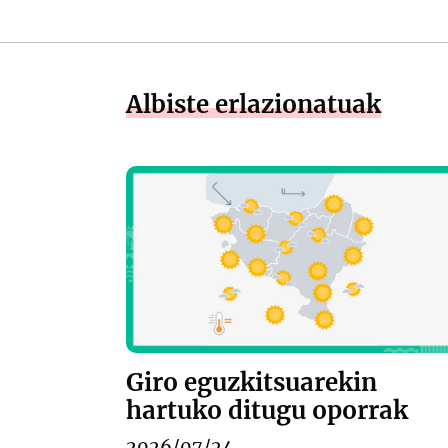
Albiste erlazionatuak
Giro eguzkitsuarekin
hartuko ditugu oporrak
2026/07/24