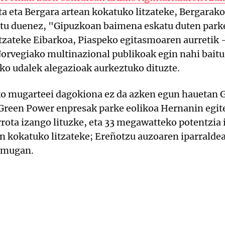
eta eta Bergara artean kokatuko litzateke, Bergarako
ratu duenez, "Gipuzkoan baimena eskatu duten park
tzateke Eibarkoa, Piaspeko egitasmoaren aurretik -
 Norvegiako multinazional publikoak egin nahi bait
toko udalek alegazioak aurkeztuko dituzte.
ako mugarteei dagokiona ez da azken egun hauetan 
Green Power enpresak parke eolikoa Hernanin egite
errota izango lituzke, eta 33 megawatteko potentzia 
 kokatuko litzateke; Ereñotzu auzoaren iparraldea
) mugan.