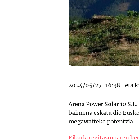
2024/05/27
16:38
eta k
Arena Power Solar 10 S.L. 
baimena eskatu dio Eusko J
megawatteko potentzia.
Eibarko egitasmoaren ber