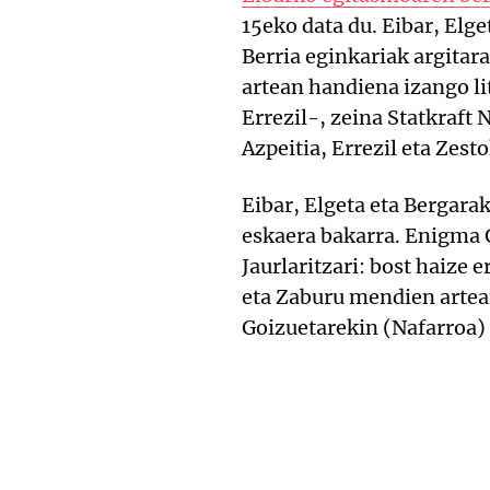
15eko data du. Eibar, Elg
Berria eginkariak argita
artean handiena izango li
Errezil-, zeina Statkraft
Azpeitia, Errezil eta Zes
Eibar, Elgeta eta Bergar
eskaera bakarra. Enigma 
Jaurlaritzari: bost haize 
eta Zaburu mendien artean
Goizuetarekin (Nafarroa