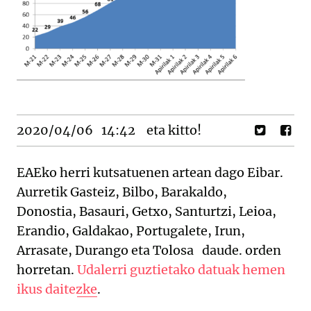
2020/04/06
14:42
eta kitto!
EAEko herri kutsatuenen artean dago Eibar.
Aurretik Gasteiz, Bilbo, Barakaldo,
Donostia, Basauri, Getxo, Santurtzi, Leioa,
Erandio, Galdakao, Portugalete, Irun,
Arrasate, Durango eta Tolosa daude. orden
horretan.
Udalerri guztietako datuak hemen
ikus daitezke
.