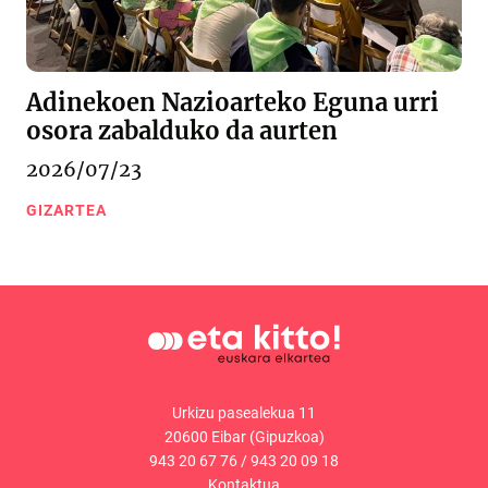
Adinekoen Nazioarteko Eguna urri
osora zabalduko da aurten
2026/07/23
GIZARTEA
Urkizu pasealekua 11
20600 Eibar (Gipuzkoa)
943 20 67 76
/
943 20 09 18
Kontaktua