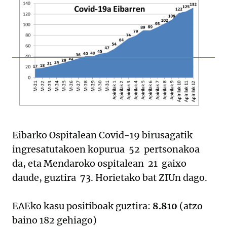
Eibarko Ospitalean Covid-19 birusagatik
ingresatutakoen kopurua 52 pertsonakoa
da, eta Mendaroko ospitalean 21 gaixo
daude, guztira 73. Horietako bat ZIUn dago.
EAEko kasu positiboak guztira:
8.810
(atzo
baino 182 gehiago)