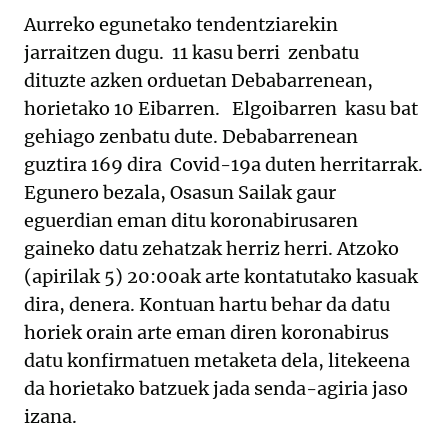
Aurreko egunetako tendentziarekin
jarraitzen dugu. 11 kasu berri zenbatu
dituzte azken orduetan Debabarrenean,
horietako 10 Eibarren. Elgoibarren kasu bat
gehiago zenbatu dute. Debabarrenean
guztira 169 dira Covid-19a duten herritarrak.
Egunero bezala, Osasun Sailak gaur
eguerdian eman ditu koronabirusaren
gaineko datu zehatzak herriz herri. Atzoko
(apirilak 5) 20:00ak arte kontatutako kasuak
dira, denera. Kontuan hartu behar da datu
horiek orain arte eman diren koronabirus
datu konfirmatuen metaketa dela, litekeena
da horietako batzuek jada senda-agiria jaso
izana.