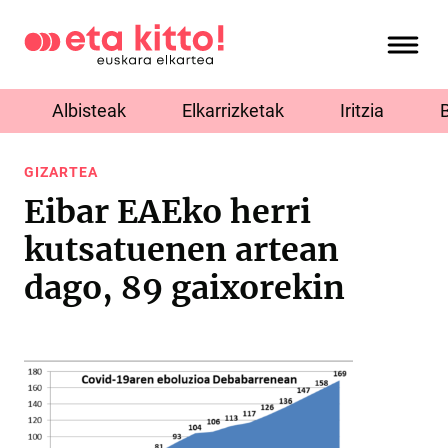
Albisteak
Elkarrizketak
Iritzia
GIZARTEA
Eibar EAEko herri
kutsatuenen artean
dago, 89 gaixorekin