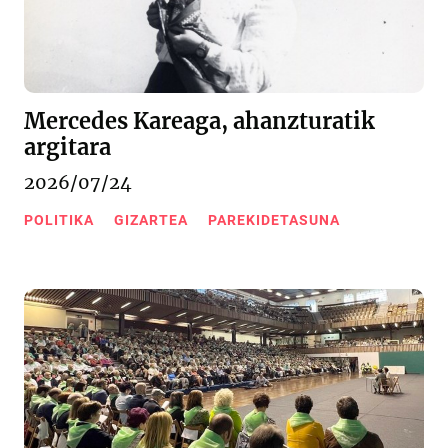
Mercedes Kareaga, ahanzturatik
argitara
2026/07/24
POLITIKA
GIZARTEA
PAREKIDETASUNA