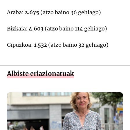
Araba:
2.675
(atzo baino 36 gehiago)
Bizkaia:
4.603
(atzo baino 114 gehiago)
Gipuzkoa:
1.532
(atzo baino 32 gehiago)
Albiste erlazionatuak