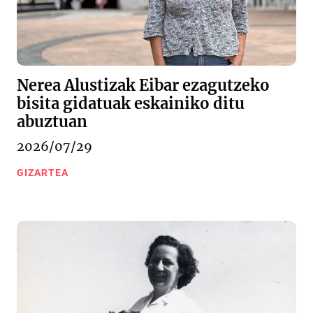
Nerea Alustizak Eibar ezagutzeko
bisita gidatuak eskainiko ditu
abuztuan
2026/07/29
GIZARTEA