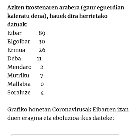
Azken txostenaren arabera (gaur eguerdian
kaleratu dena), hauek dira herrietako
datuak:
Eibar 89
Elgoibar 30
Ermua 26
Deba 11
Mendaro 2
Mutriku 7
Mallabia 0
Soraluze 4
Grafiko honetan Coronavirusak Eibarren izan
duen eragina eta eboluzioa ikus daiteke: