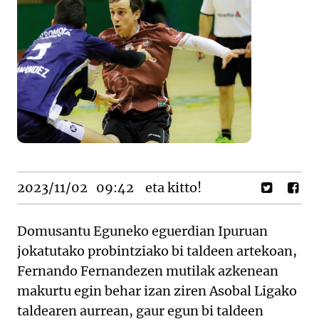
2023/11/02
09:42
eta kitto!
Domusantu Eguneko eguerdian Ipuruan
jokatutako probintziako bi taldeen artekoan,
Fernando Fernandezen mutilak azkenean
makurtu egin behar izan ziren Asobal Ligako
taldearen aurrean, gaur egun bi taldeen