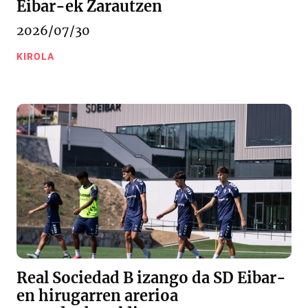
Eibar-ek Zarautzen
2026/07/30
KIROLA
Real Sociedad B izango da SD Eibar-
en hirugarren arerioa