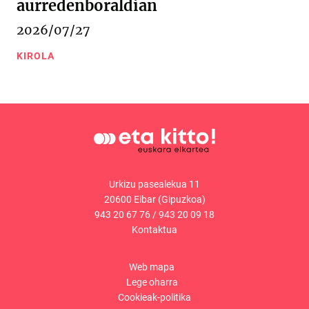
aurredenboraldian
2026/07/27
KIROLA
Urkizu pasealekua 11
20600 Eibar (Gipuzkoa)
943 20 67 76
/
943 20 09 18
Kontaktua
Web mapa
Lege oharra
Cookieak-politika