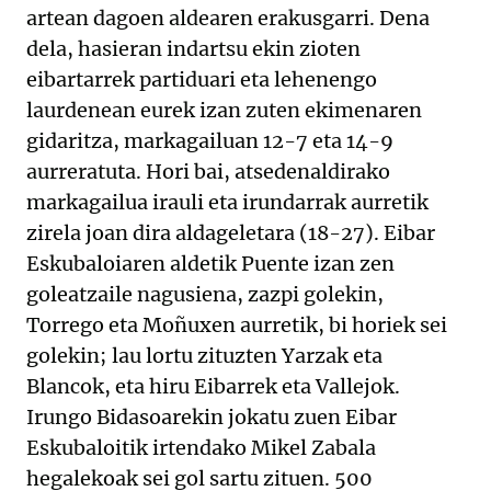
artean dagoen aldearen erakusgarri. Dena
dela, hasieran indartsu ekin zioten
eibartarrek partiduari eta lehenengo
laurdenean eurek izan zuten ekimenaren
gidaritza, markagailuan 12-7 eta 14-9
aurreratuta. Hori bai, atsedenaldirako
markagailua irauli eta irundarrak aurretik
zirela joan dira aldageletara (18-27). Eibar
Eskubaloiaren aldetik Puente izan zen
goleatzaile nagusiena, zazpi golekin,
Torrego eta Moñuxen aurretik, bi horiek sei
golekin; lau lortu zituzten Yarzak eta
Blancok, eta hiru Eibarrek eta Vallejok.
Irungo Bidasoarekin jokatu zuen Eibar
Eskubaloitik irtendako Mikel Zabala
hegalekoak sei gol sartu zituen. 500