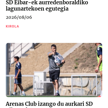
SD Eibar-ek aurredenboraldiko
lagunartekoen egutegia
2026/08/06
KIROLA
Arenas Club izango du aurkari SD