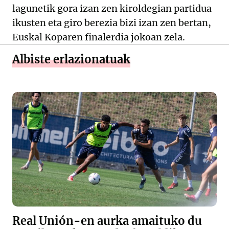
lagunetik gora izan zen kiroldegian partidua
ikusten eta giro berezia bizi izan zen bertan,
Euskal Koparen finalerdia jokoan zela.
Albiste erlazionatuak
Real Unión-en aurka amaituko du