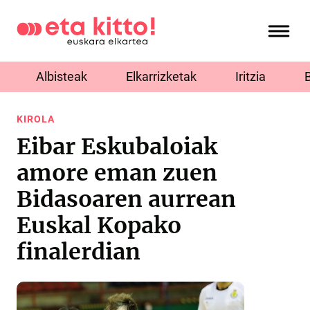
Albisteak
Elkarrizketak
Iritzia
KIROLA
Eibar Eskubaloiak
amore eman zuen
Bidasoaren aurrean
Euskal Kopako
finalerdian