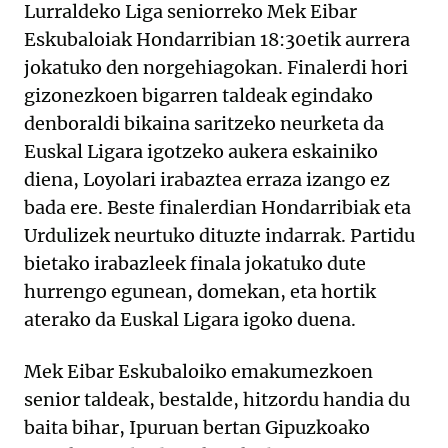
Lurraldeko Liga seniorreko Mek Eibar
Eskubaloiak Hondarribian 18:30etik aurrera
jokatuko den norgehiagokan. Finalerdi hori
gizonezkoen bigarren taldeak egindako
denboraldi bikaina saritzeko neurketa da
Euskal Ligara igotzeko aukera eskainiko
diena, Loyolari irabaztea erraza izango ez
bada ere. Beste finalerdian Hondarribiak eta
Urdulizek neurtuko dituzte indarrak. Partidu
bietako irabazleek finala jokatuko dute
hurrengo egunean, domekan, eta hortik
aterako da Euskal Ligara igoko duena.
Mek Eibar Eskubaloiko emakumezkoen
senior taldeak, bestalde, hitzordu handia du
baita bihar, Ipuruan bertan Gipuzkoako