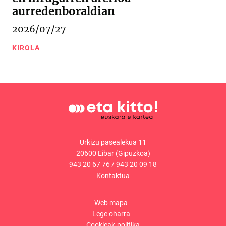
aurredenboraldian
2026/07/27
KIROLA
Urkizu pasealekua 11
20600 Eibar (Gipuzkoa)
943 20 67 76
/
943 20 09 18
Kontaktua
Web mapa
Lege oharra
Cookieak-politika