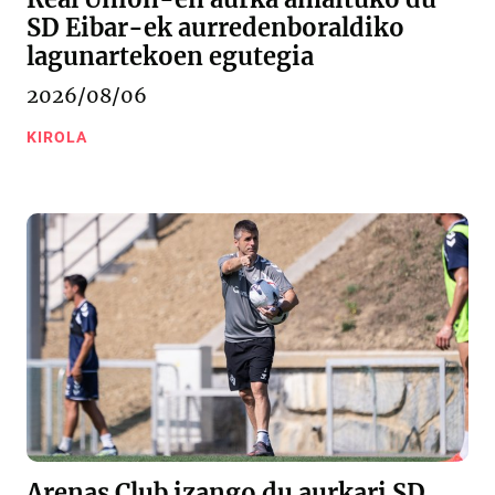
SD Eibar-ek aurredenboraldiko
lagunartekoen egutegia
2026/08/06
KIROLA
Arenas Club izango du aurkari SD