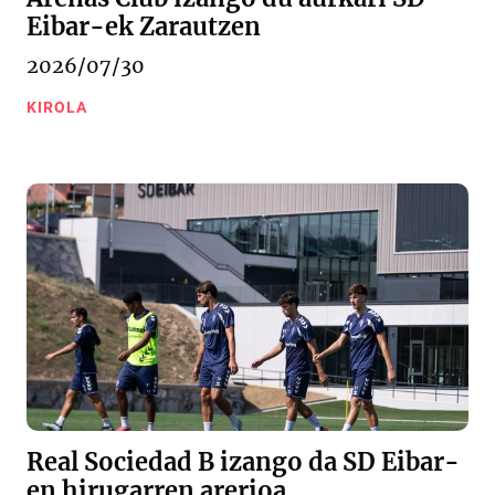
Eibar-ek Zarautzen
2026/07/30
KIROLA
Real Sociedad B izango da SD Eibar-
en hirugarren arerioa