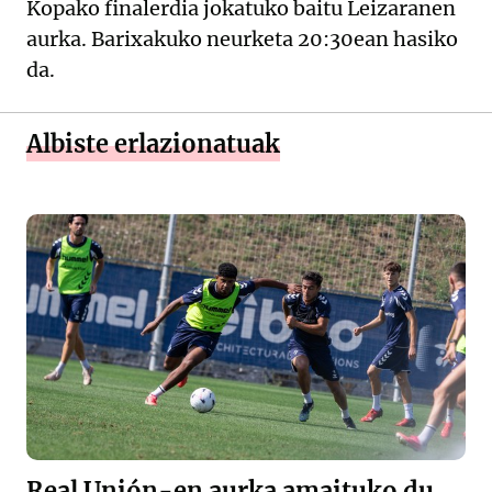
Kopako finalerdia jokatuko baitu Leizaranen
aurka. Barixakuko neurketa 20:30ean hasiko
da.
Albiste erlazionatuak
Real Unión-en aurka amaituko du