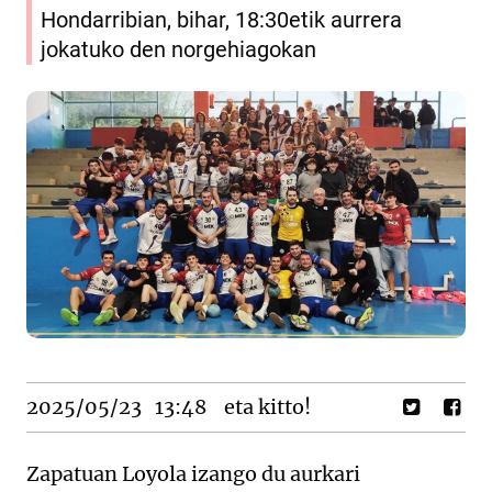
Hondarribian, bihar, 18:30etik aurrera
jokatuko den norgehiagokan
2025/05/23
13:48
eta kitto!
Zapatuan Loyola izango du aurkari