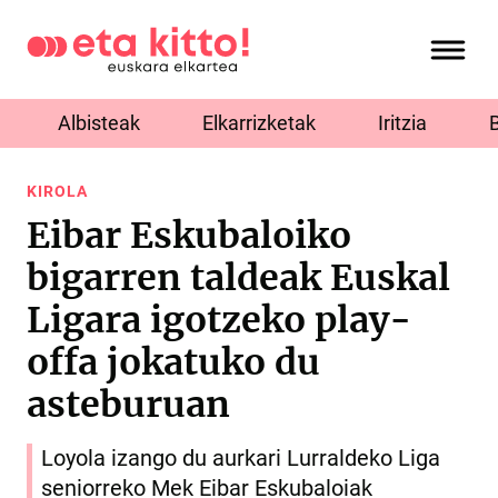
Albisteak
Elkarrizketak
Iritzia
KIROLA
Eibar Eskubaloiko
bigarren taldeak Euskal
Ligara igotzeko play-
offa jokatuko du
asteburuan
Loyola izango du aurkari Lurraldeko Liga
seniorreko Mek Eibar Eskubaloiak