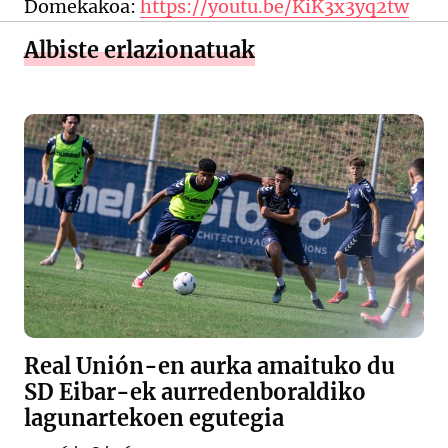
Domekakoa:
https://youtu.be/KiK3x3yq2tw
Albiste erlazionatuak
Real Unión-en aurka amaituko du
SD Eibar-ek aurredenboraldiko
lagunartekoen egutegia