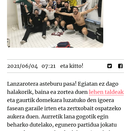
2021/06/04
07:21
eta kitto!
Lanzarotera asteburu pasa! Egiatan ez dago
halakorik, baina ea zortea duen
lehen taldeak
eta gaurtik domekara luzatuko den igoera
fasean garaile irten eta zertxobait ospatzeko
aukera duen. Aurretik lana gogotik egin
beharko dutelako, egunero partidua jokatu