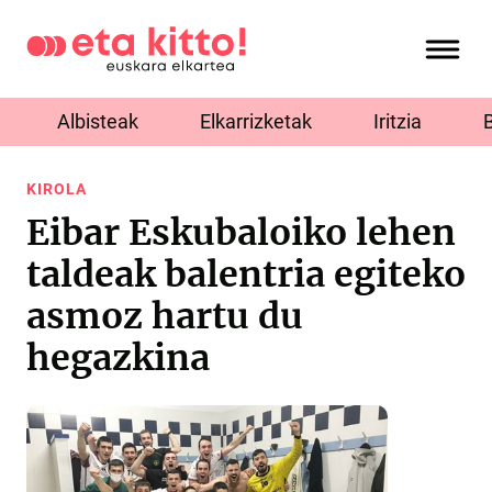
Albisteak
Elkarrizketak
Iritzia
KIROLA
Eibar Eskubaloiko lehen
taldeak balentria egiteko
asmoz hartu du
hegazkina