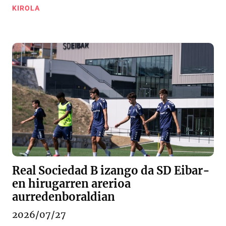
KIROLA
Real Sociedad B izango da SD Eibar-
en hirugarren arerioa
aurredenboraldian
2026/07/27