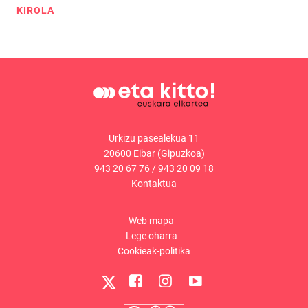
KIROLA
Urkizu pasealekua 11
20600 Eibar (Gipuzkoa)
943 20 67 76
/
943 20 09 18
Kontaktua
Web mapa
Lege oharra
Cookieak-politika