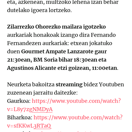
eta, azkenean, multzoko lehena izan behar
dutelako igoera lortzeko.
Zilarrezko Ohorezko mailara igotzeko
aurkariak honakoak izango dira Fernando
Fernandezen aurkariak: etxean jokatuko
duen
Gourmet Ampate Lanzarote gaur
21:30ean, BM Soria bihar 18:30ean eta
Agustinos Alicante etzi goizean, 11:00etan
.
Neurketa bakoitza
streaming
bidez Youtuben
zuzenean jarraitu daitezke:
Gaurkoa:
https://www.youtube.com/watch?
v=L8y7zgNMDyA
Biharkoa:
https://www.youtube.com/watch?
v=sfKKwL3RTaQ