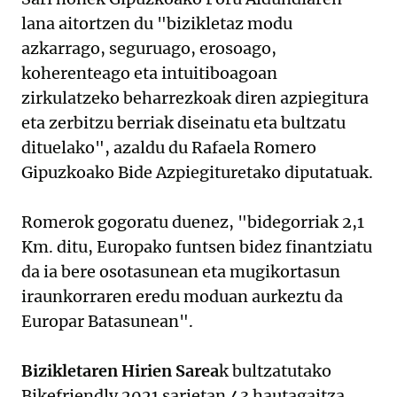
lana aitortzen du "bizikletaz modu
azkarrago, seguruago, erosoago,
koherenteago eta intuitiboagoan
zirkulatzeko beharrezkoak diren azpiegitura
eta zerbitzu berriak diseinatu eta bultzatu
dituelako", azaldu du Rafaela Romero
Gipuzkoako Bide Azpiegituretako diputatuak.
Romerok gogoratu duenez, "bidegorriak 2,1
Km. ditu, Europako funtsen bidez finantziatu
da ia bere osotasunean eta mugikortasun
iraunkorraren eredu moduan aurkeztu da
Europar Batasunean".
Bizikletaren Hirien Sarea
k bultzatutako
Bikefriendly 2021 sarietan 43 hautagaitza