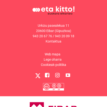
Urkizu pasealekua 11
20600 Eibar (Gipuzkoa)
943 20 67 76
/
943 20 09 18
Kontaktua
Web mapa
Lege oharra
Cookieak-politika