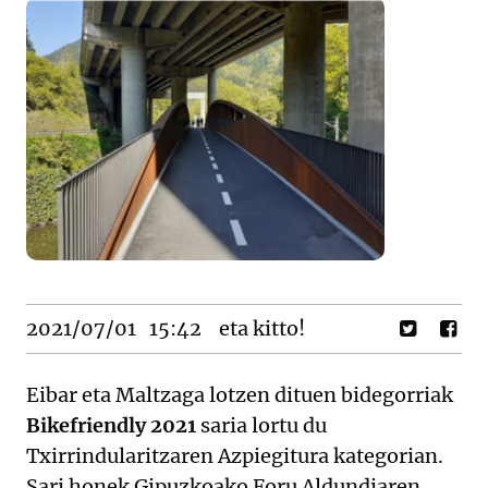
2021/07/01
15:42
eta kitto!
Eibar eta Maltzaga lotzen dituen bidegorriak
Bikefriendly 2021
saria lortu du
Txirrindularitzaren Azpiegitura kategorian.
Sari honek Gipuzkoako Foru Aldundiaren