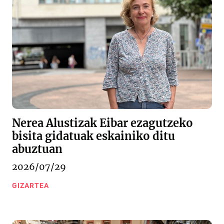
Nerea Alustizak Eibar ezagutzeko
bisita gidatuak eskainiko ditu
abuztuan
2026/07/29
GIZARTEA