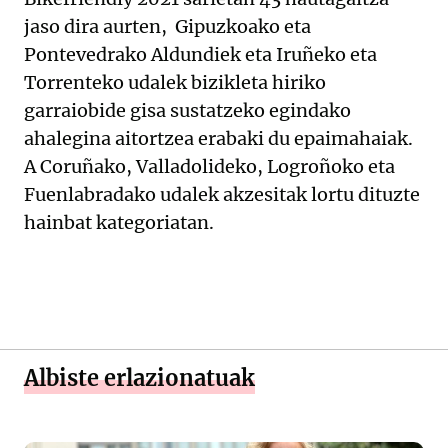
jaso dira aurten, Gipuzkoako eta
Pontevedrako Aldundiek eta Iruñeko eta
Torrenteko udalek bizikleta hiriko
garraiobide gisa sustatzeko egindako
ahalegina aitortzea erabaki du epaimahaiak.
A Coruñako, Valladolideko, Logroñoko eta
Fuenlabradako udalek akzesitak lortu dituzte
hainbat kategoriatan.
Albiste erlazionatuak