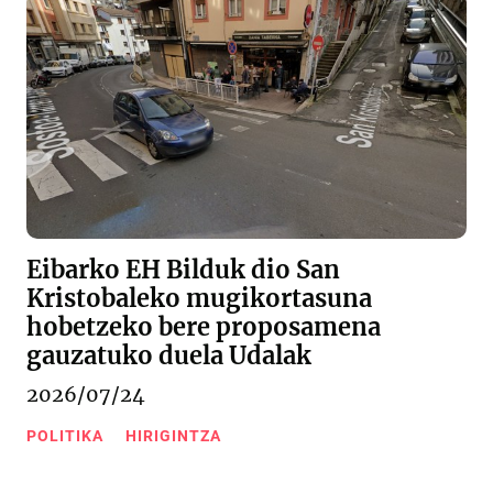
Eibarko EH Bilduk dio San
Kristobaleko mugikortasuna
hobetzeko bere proposamena
gauzatuko duela Udalak
2026/07/24
POLITIKA
HIRIGINTZA