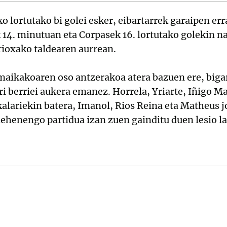
o lortutako bi golei esker, eibartarrek garaipen er
14. minutuan eta Corpasek 16. lortutako golekin n
rioxako taldearen aurrean.
maikakoaren oso antzerakoa atera bazuen ere, bigar
ri berriei aukera emanez. Horrela, Yriarte, Iñigo Ma
okalariekin batera, Imanol, Rios Reina eta Matheus j
lehenengo partidua izan zuen gainditu duen lesio la