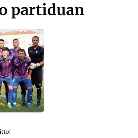
o partiduan
itto!