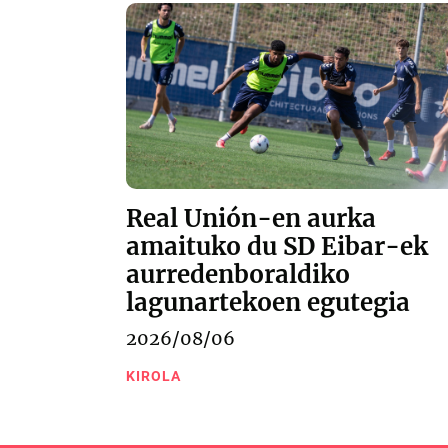
Real Unión-en aurka
amaituko du SD Eibar-ek
aurredenboraldiko
lagunartekoen egutegia
2026/08/06
KIROLA