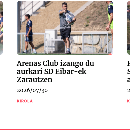
Arenas Club izango du
aurkari SD Eibar-ek
Zarautzen
2026/07/30
KIROLA
K