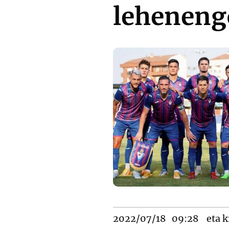
leheneng
2022/07/18
09:28
eta k