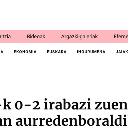
Iritzia
Bideoak
Argazki-galeriak
Efeme
ZA
EKONOMIA
EUSKARA
INGURUMENA
JAIA
k 0-2 irabazi zuen
an aurredenborald