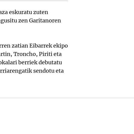
raza eskuratu zuten
agusitu zen Garitanoren
ren zatian Eibarrek ekipo
rtin, Troncho, Piriti eta
okalari berriek debutatu
rriarengatik sendotu eta