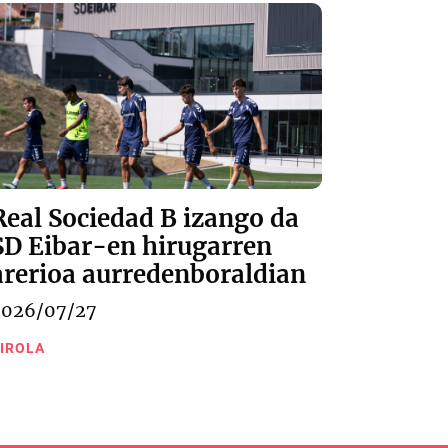
Real Sociedad B izango da
SD Eibar-en hirugarren
arerioa aurredenboraldian
2026/07/27
IROLA