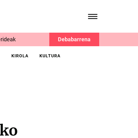
rideak
Debabarrena
K
KIROLA
KULTURA
iko