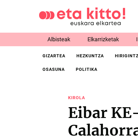
Albisteak
Elkarrizketak
GIZARTEA
HEZKUNTZA
HIRIGINT
OSASUNA
POLITIKA
KIROLA
Eibar KE-
Calahorr