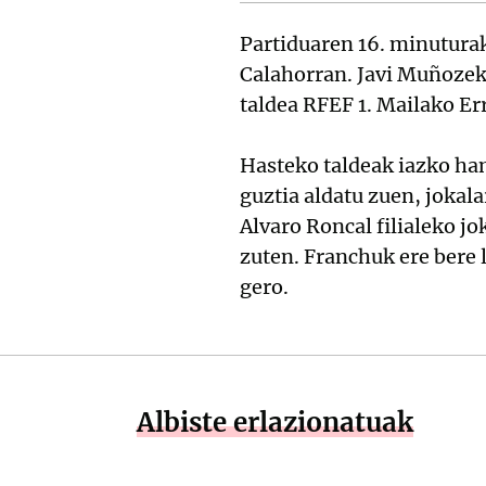
Partiduaren 16. minuturak
Calahorran. Javi Muñozek 
taldea RFEF 1. Mailako Er
Hasteko taldeak iazko ha
guztia aldatu zuen, jokala
Alvaro Roncal filialeko j
zuten. Franchuk ere bere 
gero.
Albiste erlazionatuak