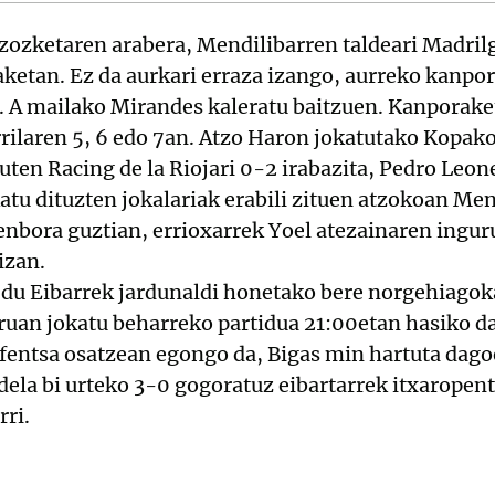
zozketaren arabera, Mendilibarren taldeari Madrilg
etan. Ez da aurkari erraza izango, aurreko kanpo
2. A mailako Mirandes kaleratu baitzuen. Kanporak
rrilaren 5, 6 edo 7an. Atzo Haron jokatutako Kopak
uten Racing de la Riojari 0-2 irabazita, Pedro Leone
katu dituzten jokalariak erabili zituen atzokoan Men
enbora guztian, errioxarrek Yoel atezainaren ingur
izan.
u Eibarrek jardunaldi honetako bere norgehiagoka
ruan jokatu beharreko partidua 21:00etan hasiko da
fentsa osatzean egongo da, Bigas min hartuta dago
 dela bi urteko 3-0 gogoratuz eibartarrek itxaropen
ri.