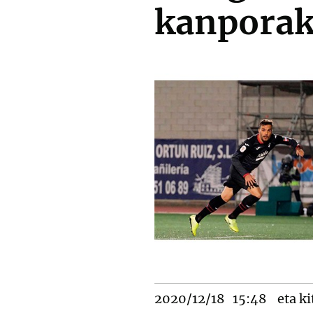
kanporak
2020/12/18
15:48
eta ki