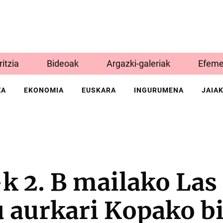
Iritzia
Bideoak
Argazki-galeriak
Efeme
ZA
EKONOMIA
EUSKARA
INGURUMENA
JAIA
k 2. B mailako Las
u aurkari Kopako b