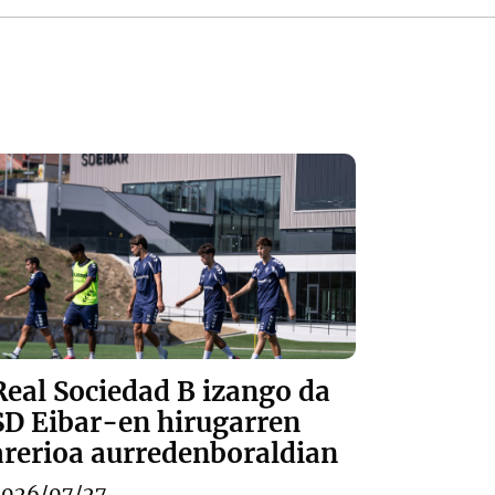
Real Sociedad B izango da
SD Eibar-en hirugarren
arerioa aurredenboraldian
2026/07/27