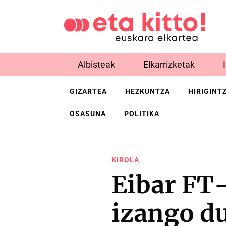
Albisteak
Elkarrizketak
GIZARTEA
HEZKUNTZA
HIRIGINT
OSASUNA
POLITIKA
KIROLA
Eibar FT-
izango d