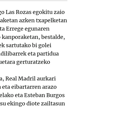
o Las Rozas egokitu zaio
raketan azken txapelketan
eta Errege egunaren
o kanporaketan, bestalde,
k sartutako bi golei
dilibarrek eta partidua
uetara gerturatzeko
, Real Madril aurkari
 eta eibartarren arazo
elako eta Esteban Burgos
tsu ekingo diote zailtasun