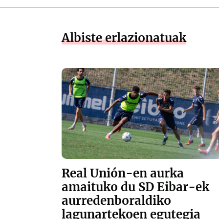
Albiste erlazionatuak
Real Unión-en aurka
amaituko du SD Eibar-ek
aurredenboraldiko
lagunartekoen egutegia