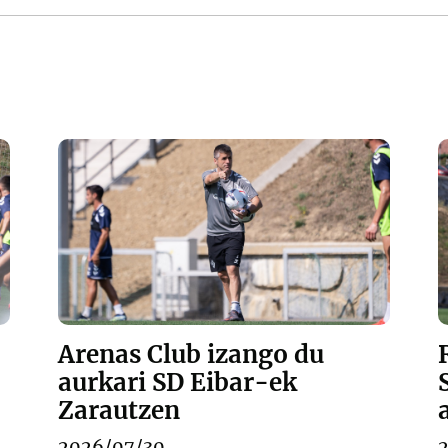
Arenas Club izango du
aurkari SD Eibar-ek
Zarautzen
2026/07/30