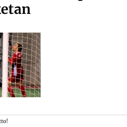
etan
tto!