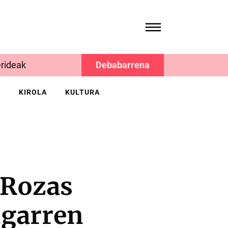
rideak
Debabarrena
K
KIROLA
KULTURA
 Rozas
igarren