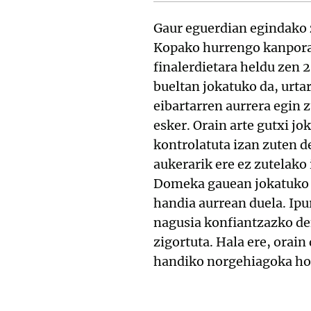
Gaur eguerdian egindako 
Kopako hurrengo kanporak
finalerdietara heldu zen 
bueltan jokatuko da, urta
eibartarren aurrera egin z
esker. Orain arte gutxi jo
kontrolatuta izan zuten d
aukerarik ere ez zutelako 
Domeka gauean jokatuko d
handia aurrean duela. Ipu
nagusia konfiantzazko de
zigortuta. Hala ere, orain
handiko norgehiagoka hor