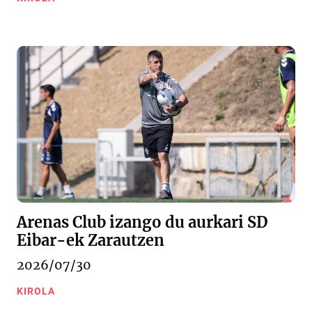
Arenas Club izango du aurkari SD
Eibar-ek Zarautzen
2026/07/30
KIROLA