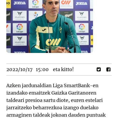
2022/10/17
15:00
eta kitto!
Azken jardunaldian Liga SmartBank-en
izandako emaitzek Gaizka Garitanoren
taldeari presioa sartu diote, euren estelari
jarraitzeko beharrezkoa izango duelako
armaginen taldeak jokoan dauden puntuak