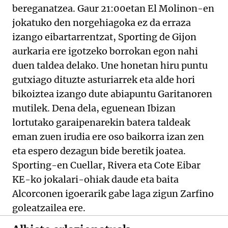
bereganatzea. Gaur 21:00etan El Molinon-en
jokatuko den norgehiagoka ez da erraza
izango eibartarrentzat, Sporting de Gijon
aurkaria ere igotzeko borrokan egon nahi
duen taldea delako. Une honetan hiru puntu
gutxiago dituzte asturiarrek eta alde hori
bikoiztea izango dute abiapuntu Garitanoren
mutilek. Dena dela, eguenean Ibizan
lortutako garaipenarekin batera taldeak
eman zuen irudia ere oso baikorra izan zen
eta espero dezagun bide beretik joatea.
Sporting-en Cuellar, Rivera eta Cote Eibar
KE-ko jokalari-ohiak daude eta baita
Alcorconen igoerarik gabe laga zigun Zarfino
goleatzailea ere.