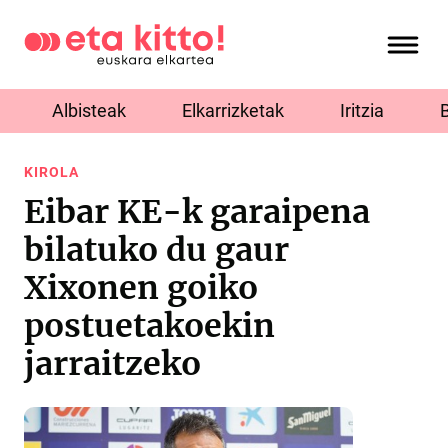
Albisteak
Elkarrizketak
Iritzia
KIROLA
Eibar KE-k garaipena
bilatuko du gaur
Xixonen goiko
postuetakoekin
jarraitzeko