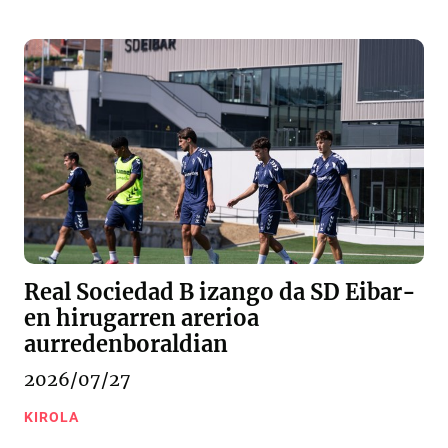
Real Sociedad B izango da SD Eibar-
en hirugarren arerioa
aurredenboraldian
2026/07/27
KIROLA