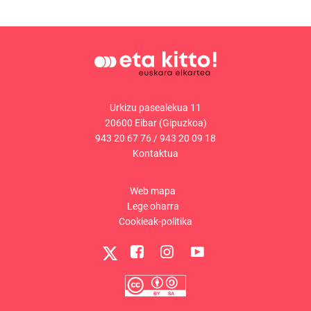
Urkizu pasealekua 11
20600 Eibar (Gipuzkoa)
943 20 67 76
/
943 20 09 18
Kontaktua
Web mapa
Lege oharra
Cookieak-politika