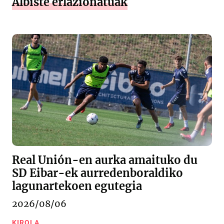
Albiste erlazionatuak
Real Unión-en aurka amaituko du
SD Eibar-ek aurredenboraldiko
lagunartekoen egutegia
2026/08/06
KIROLA