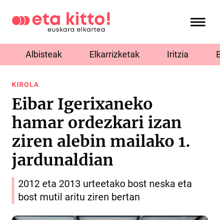
Albisteak
Elkarrizketak
Iritzia
KIROLA
Eibar Igerixaneko
hamar ordezkari izan
ziren alebin mailako 1.
jardunaldian
2012 eta 2013 urteetako bost neska eta
bost mutil aritu ziren bertan