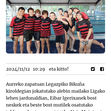
2024/11/12
10:29
eta kitto!
Aurreko zapatuan Legazpiko Bikuña
kiroldegian jokatutako alebin mailako Ligako
lehen jardunaldian, Eibar Igerixanek bost
neskek eta beste bost mutilek osatutako