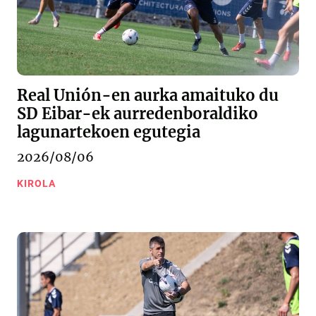
Real Unión-en aurka amaituko du
SD Eibar-ek aurredenboraldiko
lagunartekoen egutegia
2026/08/06
KIROLA