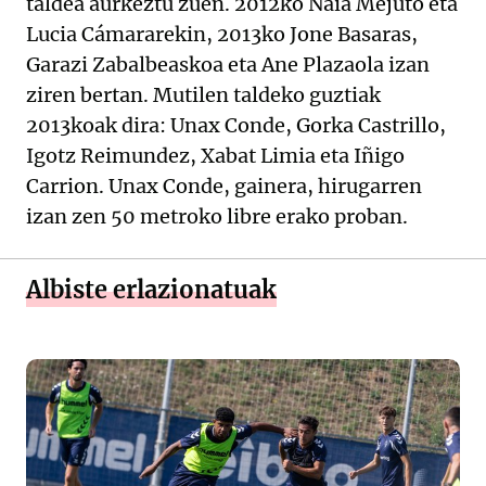
taldea aurkeztu zuen. 2012ko Naia Mejuto eta
Lucia Cámararekin, 2013ko Jone Basaras,
Garazi Zabalbeaskoa eta Ane Plazaola izan
ziren bertan. Mutilen taldeko guztiak
2013koak dira: Unax Conde, Gorka Castrillo,
Igotz Reimundez, Xabat Limia eta Iñigo
Carrion. Unax Conde, gainera, hirugarren
izan zen 50 metroko libre erako proban.
Albiste erlazionatuak