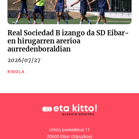
Real Sociedad B izango da SD Eibar-
en hirugarren arerioa
aurredenboraldian
2026/07/27
KIROLA
Urkizu pasealekua 11
20600 Eibar (Gipuzkoa)