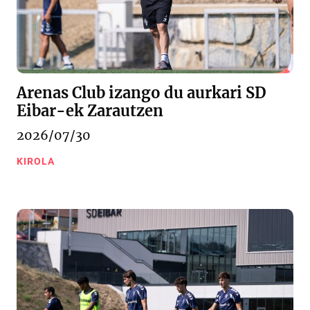
Arenas Club izango du aurkari SD
Eibar-ek Zarautzen
2026/07/30
KIROLA