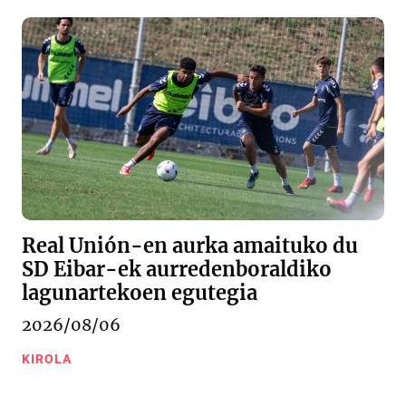
Real Unión-en aurka amaituko du
SD Eibar-ek aurredenboraldiko
lagunartekoen egutegia
2026/08/06
KIROLA