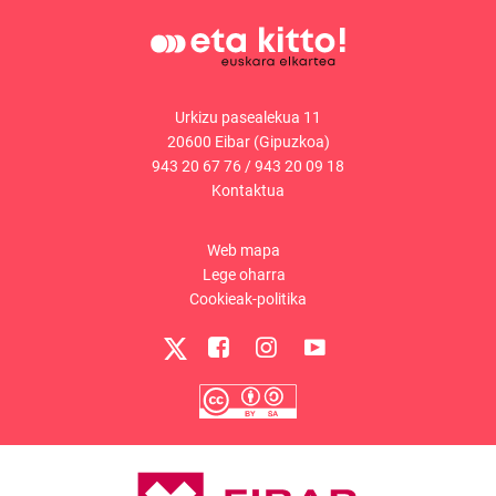
Urkizu pasealekua 11
20600 Eibar (Gipuzkoa)
943 20 67 76
/
943 20 09 18
Kontaktua
Web mapa
Lege oharra
Cookieak-politika