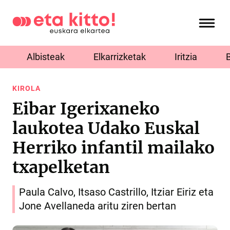
Albisteak
Elkarrizketak
Iritzia
KIROLA
Eibar Igerixaneko
laukotea Udako Euskal
Herriko infantil mailako
txapelketan
Paula Calvo, Itsaso Castrillo, Itziar Eiriz eta
Jone Avellaneda aritu ziren bertan