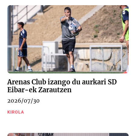
Arenas Club izango du aurkari SD
Eibar-ek Zarautzen
2026/07/30
KIROLA