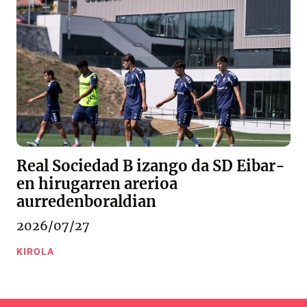
Real Sociedad B izango da SD Eibar-
en hirugarren arerioa
aurredenboraldian
2026/07/27
KIROLA