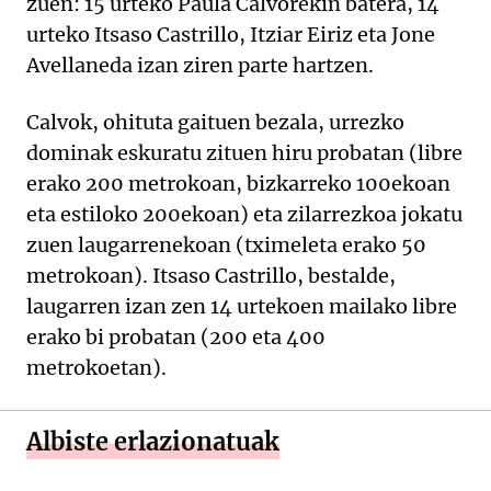
zuen: 15 urteko Paula Calvorekin batera, 14
urteko Itsaso Castrillo, Itziar Eiriz eta Jone
Avellaneda izan ziren parte hartzen.
Calvok, ohituta gaituen bezala, urrezko
dominak eskuratu zituen hiru probatan (libre
erako 200 metrokoan, bizkarreko 100ekoan
eta estiloko 200ekoan) eta zilarrezkoa jokatu
zuen laugarrenekoan (tximeleta erako 50
metrokoan). Itsaso Castrillo, bestalde,
laugarren izan zen 14 urtekoen mailako libre
erako bi probatan (200 eta 400
metrokoetan).
Albiste erlazionatuak