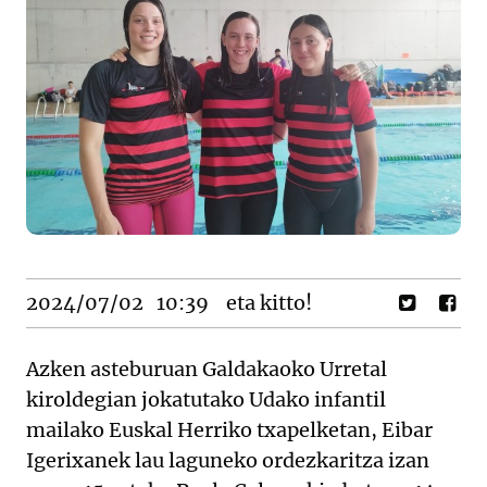
2024/07/02
10:39
eta kitto!
Azken asteburuan Galdakaoko Urretal
kiroldegian jokatutako Udako infantil
mailako Euskal Herriko txapelketan, Eibar
Igerixanek lau laguneko ordezkaritza izan