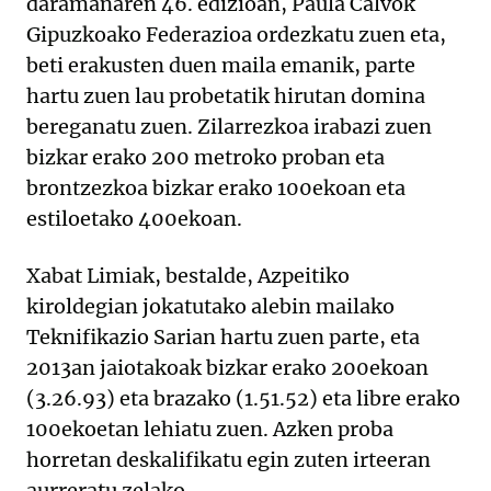
daramanaren 46. edizioan, Paula Calvok
Gipuzkoako Federazioa ordezkatu zuen eta,
beti erakusten duen maila emanik, parte
hartu zuen lau probetatik hirutan domina
bereganatu zuen. Zilarrezkoa irabazi zuen
bizkar erako 200 metroko proban eta
brontzezkoa bizkar erako 100ekoan eta
estiloetako 400ekoan.
Xabat Limiak, bestalde, Azpeitiko
kiroldegian jokatutako alebin mailako
Teknifikazio Sarian hartu zuen parte, eta
2013an jaiotakoak bizkar erako 200ekoan
(3.26.93) eta brazako (1.51.52) eta libre erako
100ekoetan lehiatu zuen. Azken proba
horretan deskalifikatu egin zuten irteeran
aurreratu zelako.