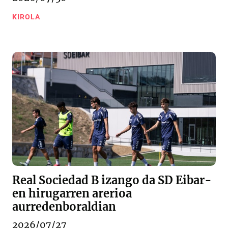
KIROLA
Real Sociedad B izango da SD Eibar-
en hirugarren arerioa
aurredenboraldian
2026/07/27