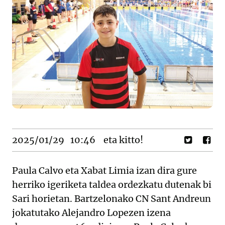
2025/01/29
10:46
eta kitto!
Paula Calvo eta Xabat Limia izan dira gure
herriko igeriketa taldea ordezkatu dutenak bi
Sari horietan. Bartzelonako CN Sant Andreun
jokatutako Alejandro Lopezen izena