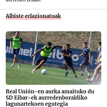
Albiste erlazionatuak
Real Unión-en aurka amaituko du
SD Eibar-ek aurredenboraldiko
lagunartekoen egutegia