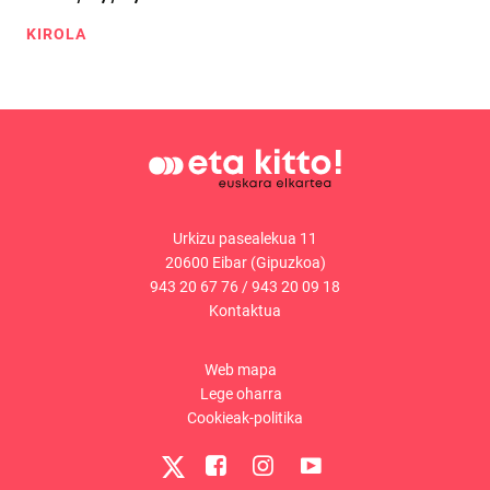
KIROLA
Urkizu pasealekua 11
20600 Eibar (Gipuzkoa)
943 20 67 76
/
943 20 09 18
Kontaktua
Web mapa
Lege oharra
Cookieak-politika