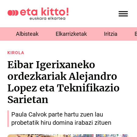
Albisteak
Elkarrizketak
Iritzia
KIROLA
Eibar Igerixaneko
ordezkariak Alejandro
Lopez eta Teknifikazio
Sarietan
Paula Calvok parte hartu zuen lau
probetatik hiru domina irabazi zituen