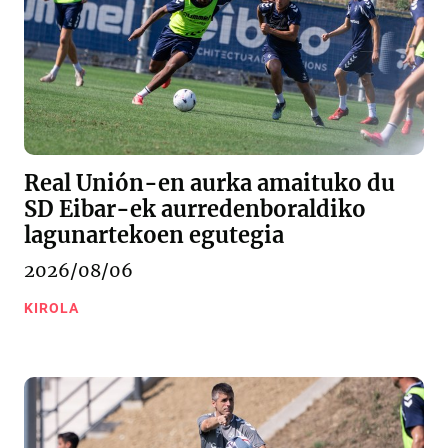
Real Unión-en aurka amaituko du
SD Eibar-ek aurredenboraldiko
lagunartekoen egutegia
2026/08/06
KIROLA