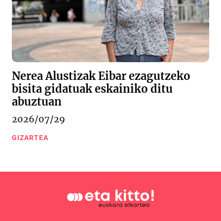
Nerea Alustizak Eibar ezagutzeko
bisita gidatuak eskainiko ditu
abuztuan
2026/07/29
GIZARTEA