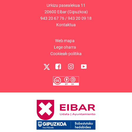
Urkizu pasealekua 11
20600 Eibar (Gipuzkoa)
943 20 67 76
/
943 20 09 18
Kontaktua
Web mapa
Lege oharra
Cookieak-politika