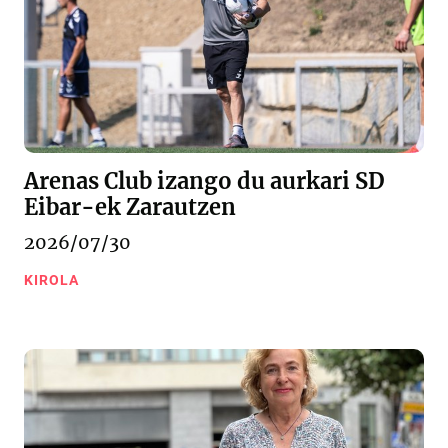
Arenas Club izango du aurkari SD
Eibar-ek Zarautzen
2026/07/30
KIROLA