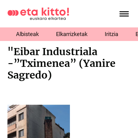
Albisteak
Elkarrizketak
Iritzia
"Eibar Industriala
-”Tximenea” (Yanire
Sagredo)