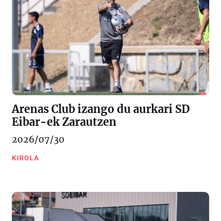
Arenas Club izango du aurkari SD
Eibar-ek Zarautzen
2026/07/30
KIROLA