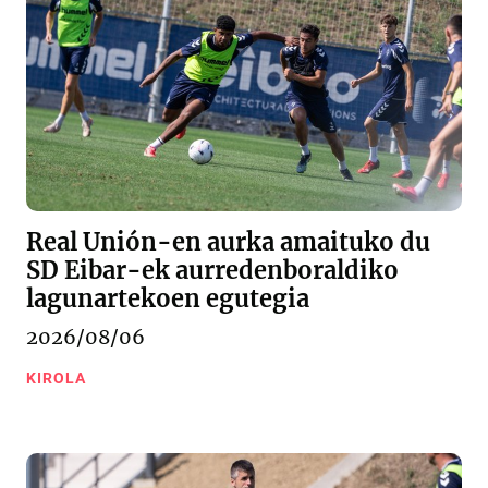
Real Unión-en aurka amaituko du
SD Eibar-ek aurredenboraldiko
lagunartekoen egutegia
2026/08/06
KIROLA