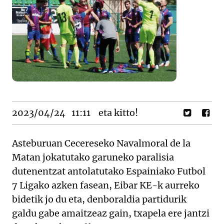
2023/04/24
11:11
eta kitto!
Asteburuan Cecereseko Navalmoral de la
Matan jokatutako garuneko paralisia
dutenentzat antolatutako Espainiako Futbol
7 Ligako azken fasean, Eibar KE-k aurreko
bidetik jo du eta, denboraldia partidurik
galdu gabe amaitzeaz gain, txapela ere jantzi