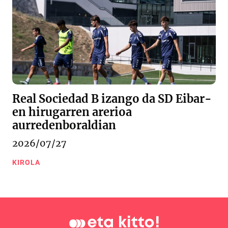
Real Sociedad B izango da SD Eibar-
en hirugarren arerioa
aurredenboraldian
2026/07/27
KIROLA