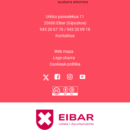
Urkizu pasealekua 11
20600 Eibar (Gipuzkoa)
943 20 67 76
/
943 20 09 18
Kontaktua
Web mapa
Lege oharra
Cookieak-politika