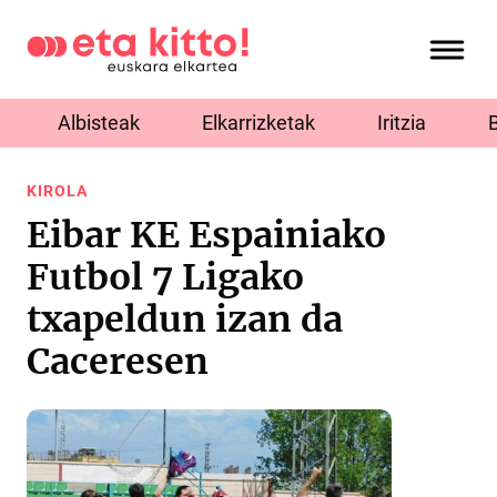
Albisteak
Elkarrizketak
Iritzia
KIROLA
Eibar KE Espainiako
Futbol 7 Ligako
txapeldun izan da
Caceresen