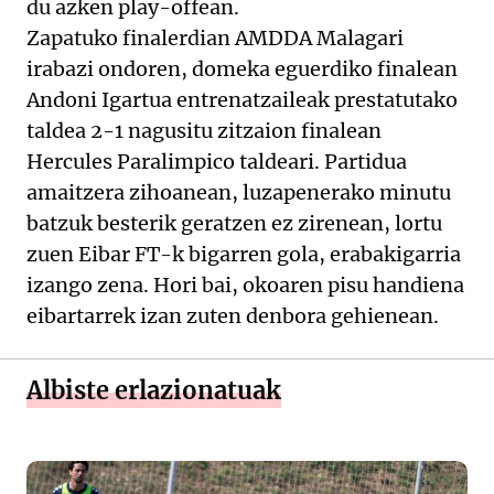
du azken play-offean.
Zapatuko finalerdian AMDDA Malagari
irabazi ondoren, domeka eguerdiko finalean
Andoni Igartua entrenatzaileak prestatutako
taldea 2-1 nagusitu zitzaion finalean
Hercules Paralimpico taldeari. Partidua
amaitzera zihoanean, luzapenerako minutu
batzuk besterik geratzen ez zirenean, lortu
zuen Eibar FT-k bigarren gola, erabakigarria
izango zena. Hori bai, okoaren pisu handiena
eibartarrek izan zuten denbora gehienean.
Albiste erlazionatuak