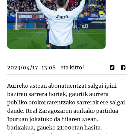
2023/04/17
13:08
eta kitto!
Aurreko astean abonatuentzat salgai ipini
baziren sarrera horiek, gaurtik aurrera
publiko orokorrarentzako sarrerak ere salgai
daude. Real Zaragozaren aurkako partidua
Ipuruan jokatuko da hilaren 21ean,
barixakua, gaueko 21:00etan hasita.