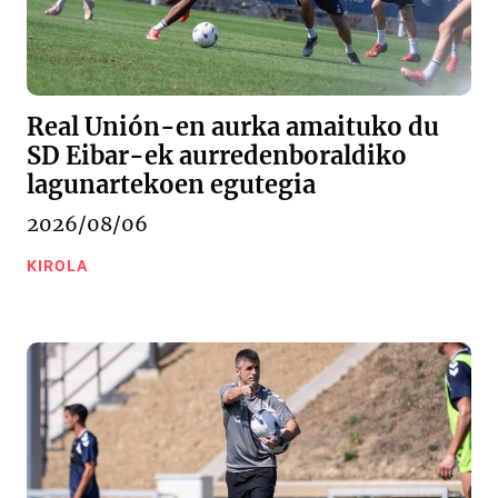
Real Unión-en aurka amaituko du
SD Eibar-ek aurredenboraldiko
lagunartekoen egutegia
2026/08/06
KIROLA