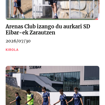
Arenas Club izango du aurkari SD
Eibar-ek Zarautzen
2026/07/30
KIROLA