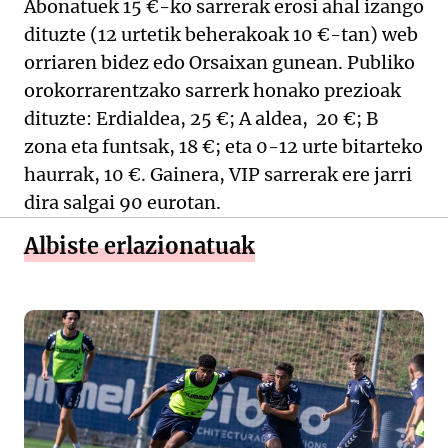
Abonatuek 15 €-ko sarrerak erosi ahal izango
dituzte (12 urtetik beherakoak 10 €-tan) web
orriaren bidez edo Orsaixan gunean. Publiko
orokorrarentzako sarrerk honako prezioak
dituzte: Erdialdea, 25 €; A aldea, 20 €; B
zona eta funtsak, 18 €; eta 0-12 urte bitarteko
haurrak, 10 €. Gainera, VIP sarrerak ere jarri
dira salgai 90 eurotan.
Albiste erlazionatuak