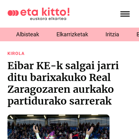
Albisteak
Elkarrizketak
Iritzia
KIROLA
Eibar KE-k salgai jarri
ditu barixakuko Real
Zaragozaren aurkako
partidurako sarrerak