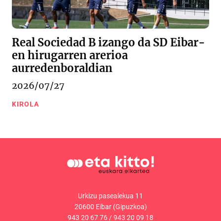
Real Sociedad B izango da SD Eibar-
en hirugarren arerioa
aurredenboraldian
2026/07/27
KIROLA
Urkizu pasealekua 11
20600 Eibar (Gipuzkoa)
943 20 67 76
/
943 20 09 18