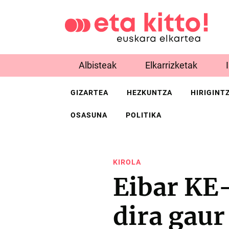
Albisteak
Elkarrizketak
GIZARTEA
HEZKUNTZA
HIRIGINT
OSASUNA
POLITIKA
KIROLA
Eibar KE
dira gaur