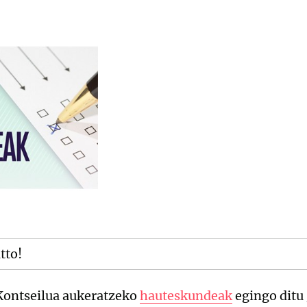
itto!
Kontseilua aukeratzeko
hauteskundeak
egingo ditu 