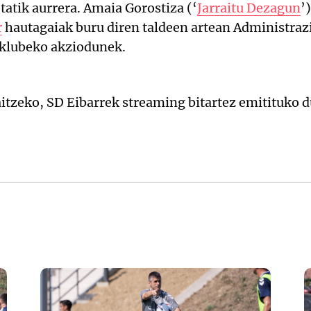
tatik aurrera. Amaia Gorostiza (‘
Jarraitu Dezagun
’
r
hautagaiak buru diren taldeen artean Administraz
 klubeko akziodunek.
aitzeko, SD Eibarrek streaming bitartez emitituko