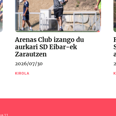
Arenas Club izango du
aurkari SD Eibar-ek
Zarautzen
2026/07/30
KIROLA
K
ua 11