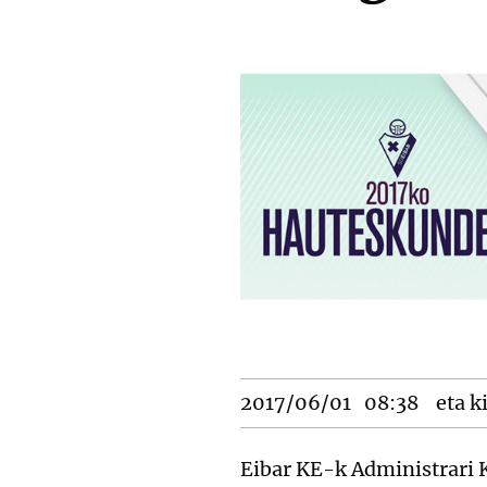
2017/06/01
08:38
eta k
Eibar KE-k Administrari 