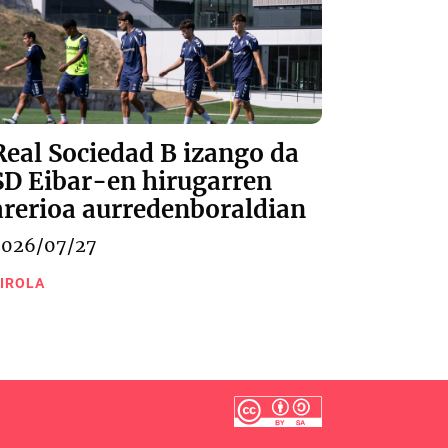
Real Sociedad B izango da
SD Eibar-en hirugarren
arerioa aurredenboraldian
2026/07/27
IROLA