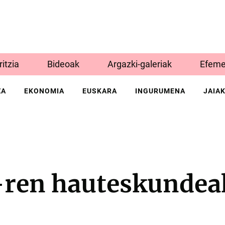
Iritzia
Bideoak
Argazki-galeriak
Efeme
ZA
EKONOMIA
EUSKARA
INGURUMENA
JAIA
-ren hauteskundea