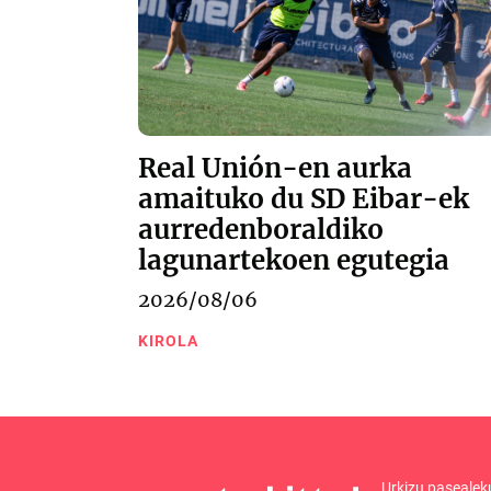
Real Unión-en aurka
amaituko du SD Eibar-ek
aurredenboraldiko
lagunartekoen egutegia
2026/08/06
KIROLA
Urkizu pasealek