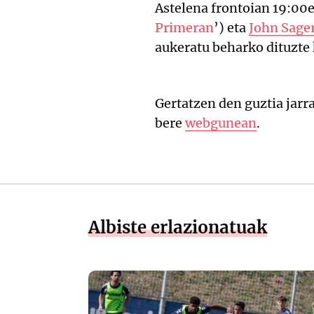
Astelena frontoian 19:00e
Primeran
’) eta
John Sage
aukeratu beharko dituzte
Gertatzen den guztia jarr
bere
webgunean
.
Albiste erlazionatuak