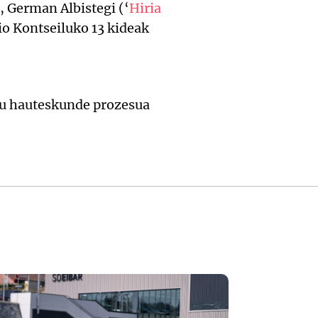
), German Albistegi (‘
Hiria
io Kontseiluko 13 kideak
 du hauteskunde prozesua