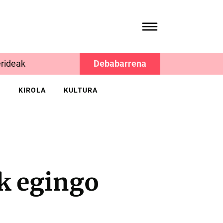
rideak
Debabarrena
K
KIROLA
KULTURA
k egingo