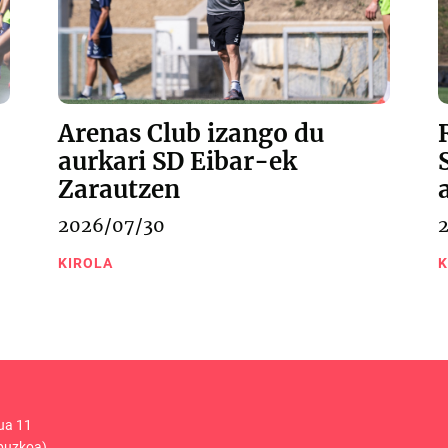
Arenas Club izango du
aurkari SD Eibar-ek
Zarautzen
2026/07/30
KIROLA
K
ua 11
puzkoa)