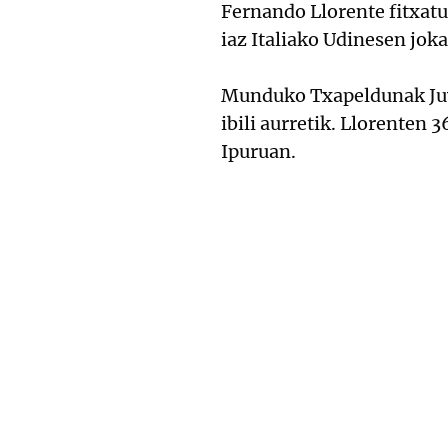
Fernando Llorente fitxatu
iaz Italiako Udinesen jok
Munduko Txapeldunak Juv
ibili aurretik. Llorenten 
Ipuruan.