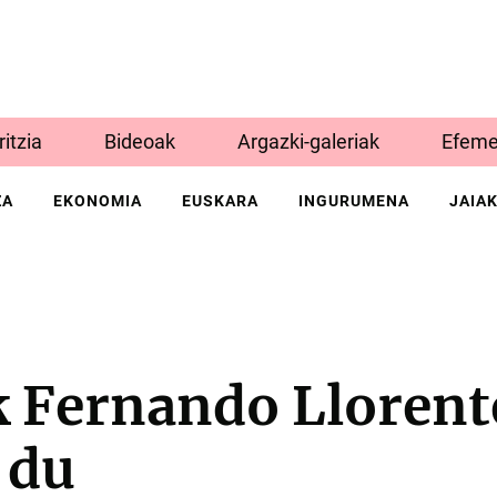
Iritzia
Bideoak
Argazki-galeriak
Efeme
ZA
EKONOMIA
EUSKARA
INGURUMENA
JAIA
k Fernando Llorent
 du