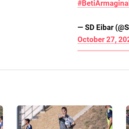
#BetiArmagina
— SD Eibar (@S
October 27, 20