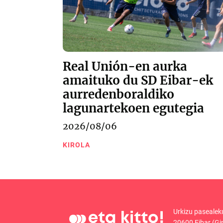
Real Unión-en aurka
amaituko du SD Eibar-ek
aurredenboraldiko
lagunartekoen egutegia
2026/08/06
KIROLA
Urkizu pasealek
20600 Eibar (Gi