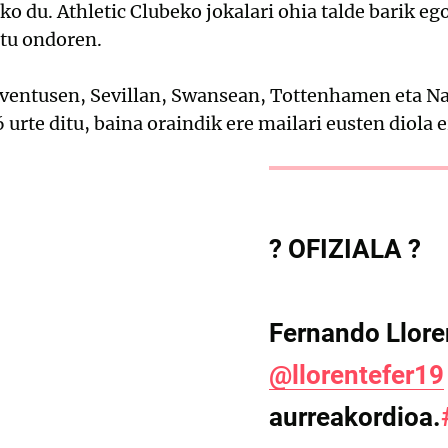
ko du. Athletic Clubeko jokalari ohia talde barik e
atu ondoren.
entusen, Sevillan, Swansean, Tottenhamen eta Na
36 urte ditu, baina oraindik ere mailari eusten diola
? OFIZIALA ?
Fernando Llore
@llorentefer19
aurreakordioa.