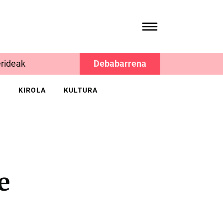
rideak
Debabarrena
K
KIROLA
KULTURA
e