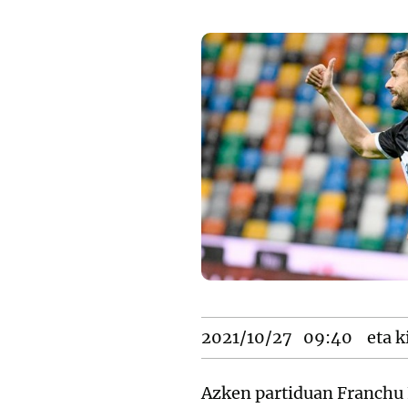
2021/10/27
09:40
eta k
Azken partiduan Franchu F