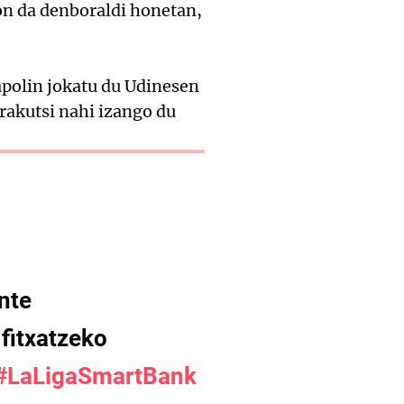
gon da denboraldi honetan,
polin jokatu du Udinesen
 erakutsi nahi izango du
nte
fitxatzeko
#LaLigaSmartBank