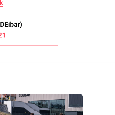
k
DEibar)
21