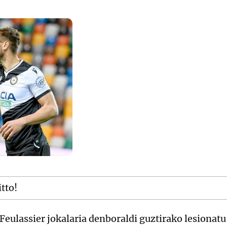
itto!
eulassier jokalaria denboraldi guztirako lesionat