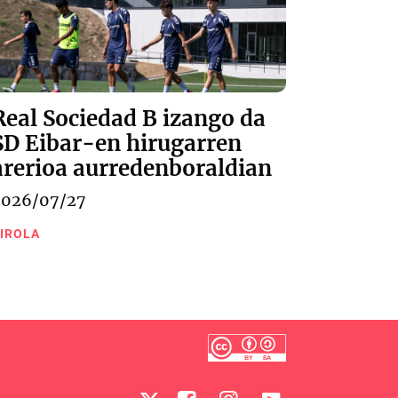
Real Sociedad B izango da
SD Eibar-en hirugarren
arerioa aurredenboraldian
2026/07/27
IROLA