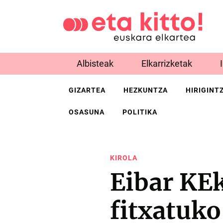
Albisteak
Elkarrizketak
GIZARTEA
HEZKUNTZA
HIRIGINT
OSASUNA
POLITIKA
KIROLA
Eibar KE
fitxatuko