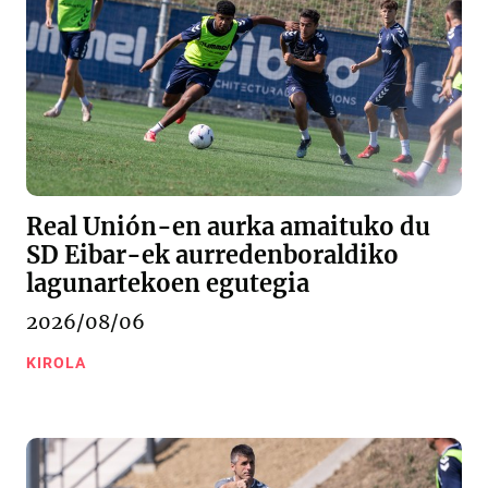
Real Unión-en aurka amaituko du
SD Eibar-ek aurredenboraldiko
lagunartekoen egutegia
2026/08/06
KIROLA