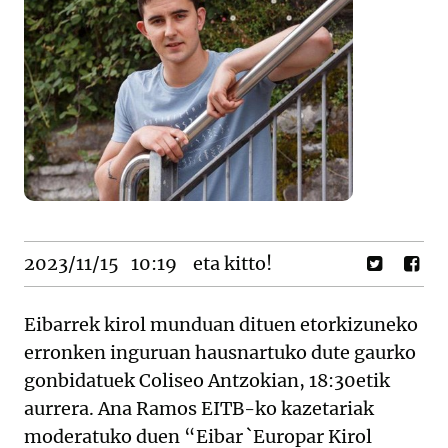
2023/11/15
10:19
eta kitto!
Eibarrek kirol munduan dituen etorkizuneko
erronken inguruan hausnartuko dute gaurko
gonbidatuek Coliseo Antzokian, 18:30etik
aurrera. Ana Ramos EITB-ko kazetariak
moderatuko duen “Eibar `Europar Kirol