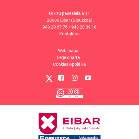
Urkizu pasealekua 11
20600 Eibar (Gipuzkoa)
943 20 67 76
/
943 20 09 18
Kontaktua
Web mapa
Lege oharra
Cookieak-politika