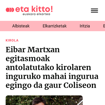
Albisteak
Elkarrizketak
Iritzia
KIROLA
Eibar Martxan
egitasmoak
antolatutako kirolaren
inguruko mahai ingurua
egingo da gaur Coliseon