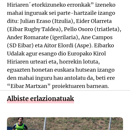
Hiriaren´ etorkizuneko erronkak” izeneko
mahai inguruak sei parte-hartzaile izango
ditu: Julian Eraso (Itzulia), Eider Olarreta
(Eibar Rugby Taldea), Pello Osoro (triatleta),
Ander Romarate (igerilaria), Ane Campos
(SD Eibar) eta Aitor Elordi (Aspe). Eibarko
Udalak agur esango dio Europako Kirol
Hiriaren urteari eta, horrekin lotuta,
eguazten honetan euskara hutsean izango
den mahai inguru hau antolatu da, beti ere
“Eibar Martxan” proiektuaren barnean.
Albiste erlazionatuak