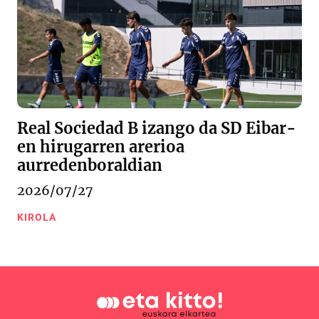
Real Sociedad B izango da SD Eibar-
en hirugarren arerioa
aurredenboraldian
2026/07/27
KIROLA