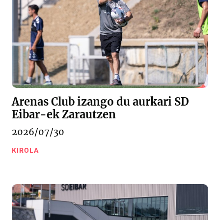
Arenas Club izango du aurkari SD
Eibar-ek Zarautzen
2026/07/30
KIROLA