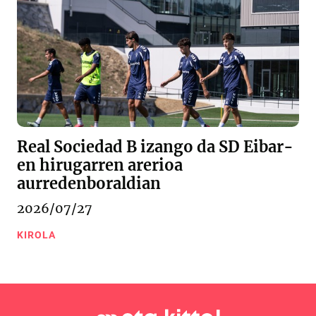
Real Sociedad B izango da SD Eibar-
en hirugarren arerioa
aurredenboraldian
2026/07/27
KIROLA