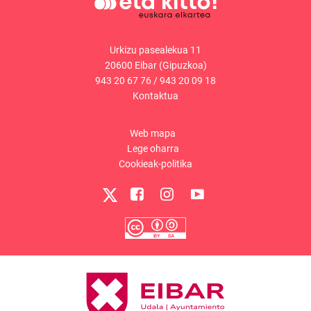
Urkizu pasealekua 11
20600 Eibar (Gipuzkoa)
943 20 67 76
/
943 20 09 18
Kontaktua
Web mapa
Lege oharra
Cookieak-politika