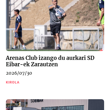
Arenas Club izango du aurkari SD
Eibar-ek Zarautzen
2026/07/30
KIROLA