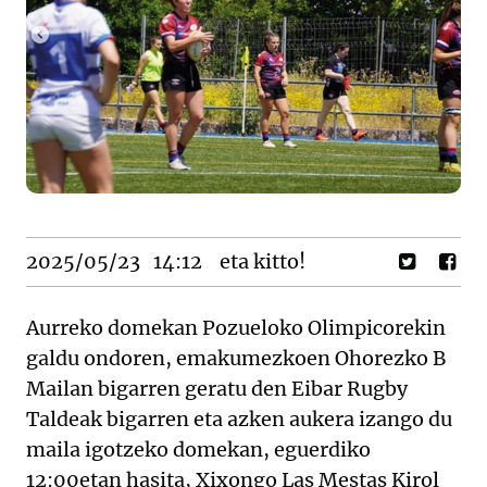
2025/05/23
14:12
eta kitto!
Aurreko domekan Pozueloko Olimpicorekin
galdu ondoren, emakumezkoen Ohorezko B
Mailan bigarren geratu den Eibar Rugby
Taldeak bigarren eta azken aukera izango du
maila igotzeko domekan, eguerdiko
12:00etan hasita, Xixongo Las Mestas Kirol