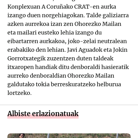
Konplexuan A Coruñako CRAT-en aurka
izango duen norgehiagokan. Talde galiziarra
azken aurrekoa izan zen Ohorezko Mailan
eta mailari eusteko lehia izango du
eibartarren aurkakoa, joko-zelai neutralean
erabakiko den lehian. Javi Aguadok eta Jokin
Gorrotxategik zuzentzen duten taldeak
itxaropen handiak ditu denboraldi hasieratik
aurreko denboraldian Ohorezko Mailan
galdutako tokia berreskuratzeko helburua
lortzeko.
Albiste erlazionatuak