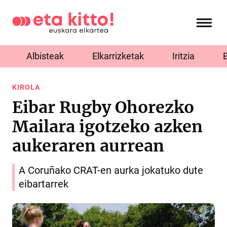
Albisteak
Elkarrizketak
Iritzia
KIROLA
Eibar Rugby Ohorezko
Mailara igotzeko azken
aukeraren aurrean
A Coruñako CRAT-en aurka jokatuko dute
eibartarrek