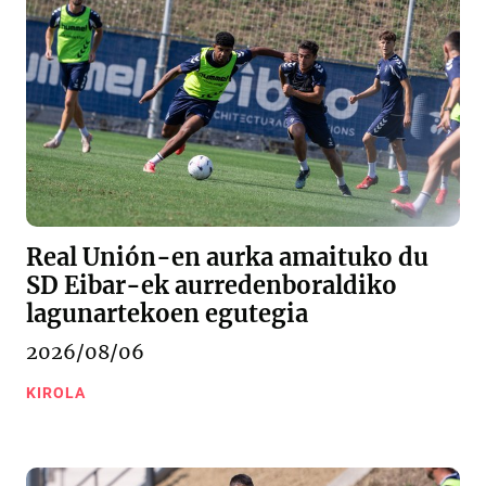
Real Unión-en aurka amaituko du
SD Eibar-ek aurredenboraldiko
lagunartekoen egutegia
2026/08/06
KIROLA