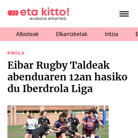
Albisteak
Elkarrizketak
Iritzia
KIROLA
Eibar Rugby Taldeak
abenduaren 12an hasiko
du Iberdrola Liga