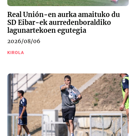
Real Unión-en aurka amaituko du
SD Eibar-ek aurredenboraldiko
lagunartekoen egutegia
2026/08/06
KIROLA