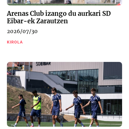
Arenas Club izango du aurkari SD
Eibar-ek Zarautzen
2026/07/30
KIROLA