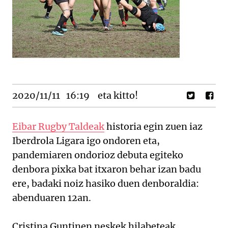
2020/11/11
16:19
eta kitto!
Eibar Rugby Taldeak
historia egin zuen iaz
Iberdrola Ligara igo ondoren eta,
pandemiaren ondorioz debuta egiteko
denbora pixka bat itxaron behar izan badu
ere, badaki noiz hasiko duen denboraldia:
abenduaren 12an.
Cristina Guntinen neskek hilabeteak