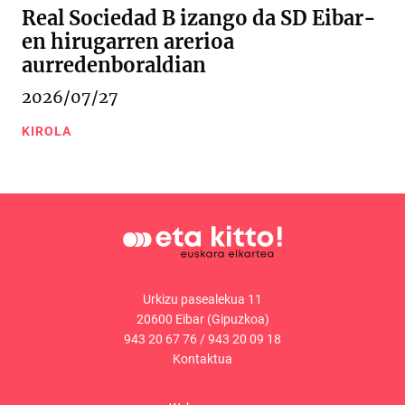
Real Sociedad B izango da SD Eibar-
en hirugarren arerioa
aurredenboraldian
2026/07/27
KIROLA
Urkizu pasealekua 11
20600 Eibar (Gipuzkoa)
943 20 67 76
/
943 20 09 18
Kontaktua